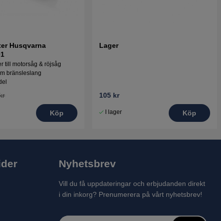
lter Husqvarna
Lager
01
er till motorsåg & röjsåg
m bränsleslang
del
kr
105 kr
I lager
Köp
Köp
ider
Nyhetsbrev
Vill du få uppdateringar och erbjudanden direkt
i din inkorg? Prenumerera på vårt nyhetsbrev!