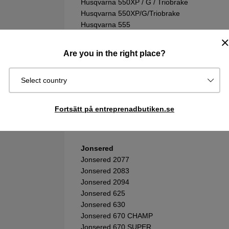
Husqvarna 550XP / G / Triobrake
Husqvarna 550XP/G/Triobrake
Husqvarna 555
Husqvarna 556
Husqvarna 560XP / G
Are you in the right place?
Husqvarna 560XP/G
Husqvarna 562 XP / G
Select country
Husqvarna 570
Husqvarna 576XP
Husqvarna 61
Fortsätt på entreprenadbutiken.se
Husqvarna 66
Husqvarna 77
Jonsered
Jonsered 2077
Jonsered 2083
Jonsered 2094
Jonsered 625
Jonsered 630
Jonsered 670 CHAMP
Jonsered 670 SUPER