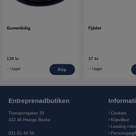
Gummibälg
Fjäder
138 kr
37 kr
I lager
I lager
Köp
Entreprenadbutiken
Informat
Transportgatan 39
Cookies
422 46 Hisings Backa
Köpvillkor
Leasing robo
031-51 44 50
Personuppgif