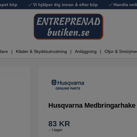
ppet köp
Vi hjälper dig innan & efter köp
Handla onli
dare
Kläder & Skyddsutrustning
Anläggning
Oljor & Smörjme
Husqvarna Medbringarhake 
83
KR
I lager