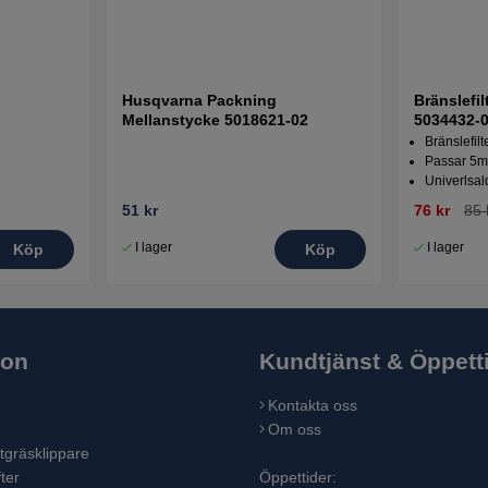
Husqvarna Packning
Bränslefi
Mellanstycke 5018621-02
5034432-
Bränslefilt
Passar 5m
Univerlsal
51 kr
76 kr
85 
I lager
I lager
Köp
Köp
ion
Kundtjänst & Öppett
Kontakta oss
Om oss
tgräsklippare
ter
Öppettider: