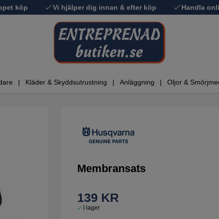
ppet köp
Vi hjälper dig innan & efter köp
Handla onli
dare
Kläder & Skyddsutrustning
Anläggning
Oljor & Smörjme
Membransats
139
KR
I lager