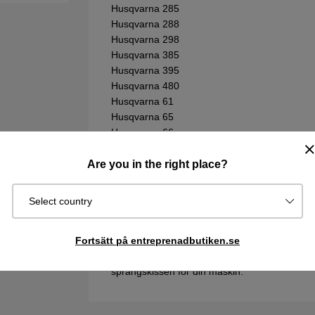
Husqvarna 285
Husqvarna 288
Husqvarna 298
Husqvarna 385
Husqvarna 395
Husqvarna 480
Husqvarna 61
Husqvarna 65
Husqvarna 66
Husqvarna 77
Are you in the right place?
Jonsered
Jonsered 630
Select country
Jonsered CS2186
Vill du söka bland Husqvarna sprängskisser &
Fortsätt på entreprenadbutiken.se
att komma till reservdelskatalogen. Tänk på att 
sprängskissen för din maskin.