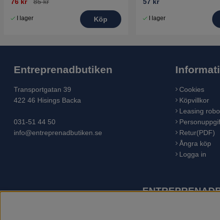
76 kr
85 kr
57 kr
I lager
I lager
Köp
Entreprenadbutiken
Informat
Transportgatan 39
Cookies
422 46 Hisings Backa
Köpvillkor
Leasing robo
031-51 44 50
Personuppgif
info@entreprenadbutiken.se
Retur(PDF)
Ångra köp
Logga in
ENTREPRENADBU
Husqvarna är världens största tillverkare av utomhusproduk