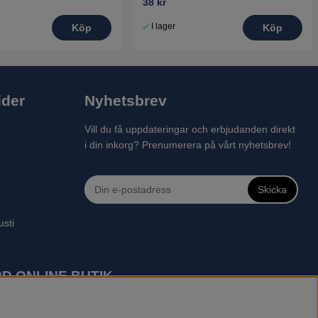
38 kr
I lager
Köp
Köp
ider
Nyhetsbrev
Vill du få uppdateringar och erbjudanden direkt
i din inkorg? Prenumerera på vårt nyhetsbrev!
Skicka
usti
D ONLINE BUTIK
 robotgräsklippare, motorsågar, röjsågar, trimmers, riders,