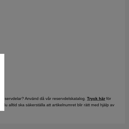
 reservdelar? Använd då vår reservdelskatalog.
Tryck här
för
du alltid ska säkerställa att artikelnumret blir rätt med hjälp av