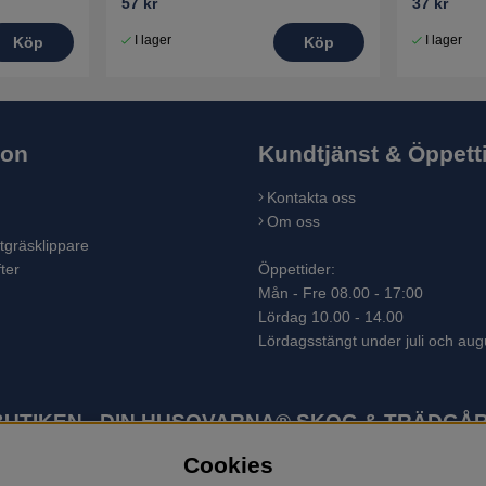
57 kr
37 kr
I lager
I lager
Köp
Köp
ion
Kundtjänst & Öppett
Kontakta oss
Om oss
tgräsklippare
ter
Öppettider:
Mån - Fre 08.00 - 17:00
Lördag 10.00 - 14.00
Lördagsstängt under juli och aug
TIKEN - DIN HUSQVARNA® SKOG & TRÄDGÅR
Cookies
ter som skogsmaskiner och trädgårdsmaskiner. I sortimentet finns bl.a.