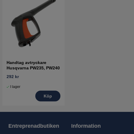
Handtag avtryckare
Husqvarna PW235, PW240
292 kr
I lager
Köp
Entreprenadbutiken
Information