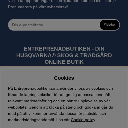
Vill du få uppdateringar och erbjudanden direkt i din inkorg?
Prenumerera på vårt nyhetsbrev!
Skicka
ENTREPRENADBUTIKEN - DIN
HUSQVARNA® SKOG & TRÄDGÅRD
ONLINE BUTIK
Husqvarna är världens största tillverkare av
Cookies
utomhusprodukter som skogsmaskiner och
trädgårdsmaskiner. I sortimentet finns bl.a. robotgräsklippare,
På Entreprenadbutiken.se använder vi oss av cookies och
motorsågar, röjsågar, trimmers, riders, åkgräsklippare,
liknande lagringstekniker för att ge dig anpassat innehåll,
trädgårdstraktorer, gräsklippare, häcksaxar, lövblåsar,
relevant marknadsföring och en bättre upplevelse av vår
jordfräsar, snöslungor, skyddskläder och arbetskläder.
webbplats. Genom att klicka på stäng och godkänn går du
Entreprenadbutiken har snabba leveranser av Husqvarna
med på att vi kommer använda dessa för statistik- och
produkter.
marknadsföringsändamål. Läs vår
Cookie-policy
.