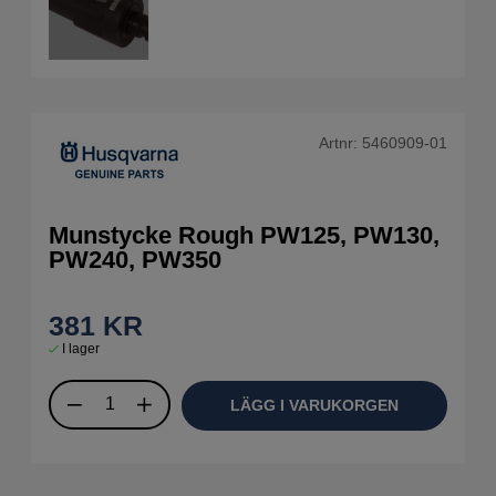
Artnr:
5460909-01
Munstycke Rough PW125, PW130,
PW240, PW350
381
KR
I lager
LÄGG I VARUKORGEN