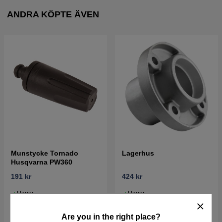
ANDRA KÖPTE ÄVEN
Munstycke Tornado
Lagerhus
Husqvarna PW360
191 kr
424 kr
I lager
I lager
Köp
Köp
Are you in the right place?