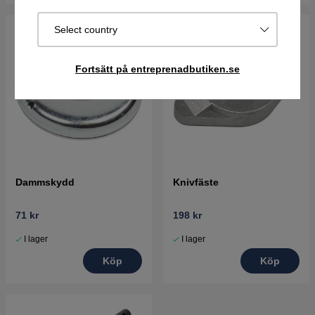
Select country
Fortsätt på entreprenadbutiken.se
Dammskydd
Knivfäste
71 kr
198 kr
I lager
I lager
Köp
Köp