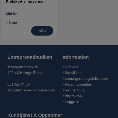
Kretskort slingsensor
690 kr
I lager
Köp
Entreprenadbutiken
Information
Transportgatan 39
Cookies
422 46 Hisings Backa
Köpvillkor
Leasing robotgräsklippare
031-51 44 50
Personuppgifter
info@entreprenadbutiken.se
Retur(PDF)
Ångra köp
Logga in
Kundtjänst & Öppettider