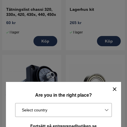
Tätningslist chassi 320,
Lagerhus kit
330x, 420, 430x, 440, 450x
60 kr
265 kr
I lager
I lager
Köp
Köp
Are you in the right place?
Select country
Hjulmotor 320, 330X, 420,
Kullager knivdisk
Fortsätt på entreprenadbutiken.se