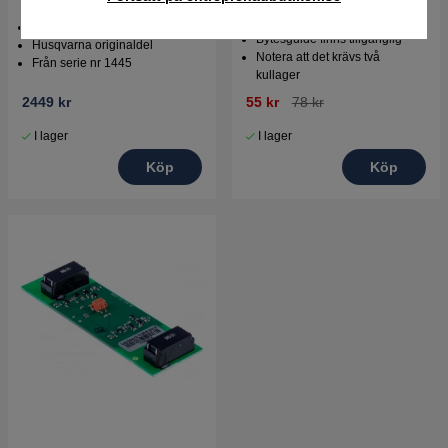
430X, 440, 450X
Till klippsystemet
Passar flera modeller
Bytesguide finns tillgänglig
Husqvarna originaldel
Notera att det krävs två
Från serie nr 1445
kullager
2449 kr
55 kr
78 kr
I lager
I lager
Köp
Köp