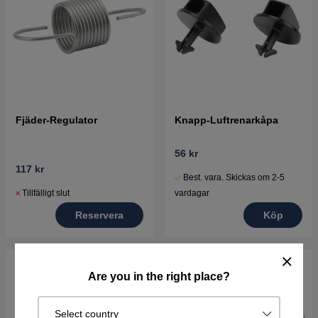
Fjäder-Regulator
Knapp-Luftrenarkåpa
56 kr
117 kr
Best. vara. Skickas om 2-5
Tillfälligt slut
vardagar
Reservera
Köp
Are you in the right place?
Select country