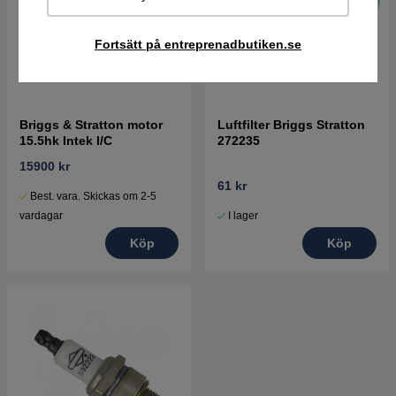
Fortsätt på entreprenadbutiken.se
Briggs & Stratton motor
Luftfilter Briggs Stratton
15.5hk Intek I/C
272235
15900 kr
61 kr
Best. vara. Skickas om 2-5
I lager
vardagar
Köp
Köp