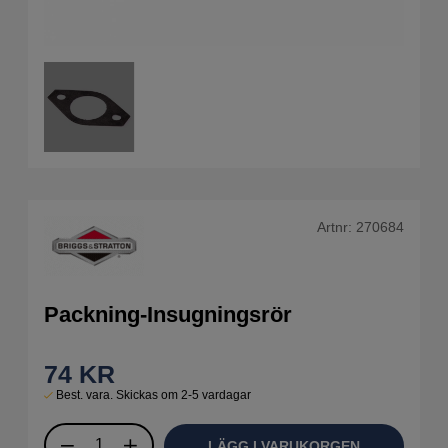
Artnr:
270684
Packning-Insugningsrör
74
KR
Best. vara. Skickas om 2-5 vardagar
LÄGG I VARUKORGEN