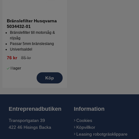
Bränslefilter Husqvarna
5034432-01
Bränslefilter till motorsåg &
röjsåg
Passar 5mm bränsleslang
Univerlsaldel
76 kr
85 kr
I lager
Köp
Entreprenadbutiken
Information
Transportgatan 39
Cookies
422 46 Hisings Backa
Köpvillkor
Leasing robotgräsklippare