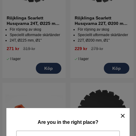
Röjklinga Scarlett
Röjklinga Scarlett
Husqvarna 24T, Ø225 mm,
Husqvarna 22T, Ø200 mm,
Ø1"
Ø1"
För röjning av skog
För röjning av skog
Speciellt utformade skärtänder
Speciellt utformade skärtänder
24T, Ø225 mm, Ø1"
22T, Ø200 mm, Ø1"
271 kr
319 kr
229 kr
279 kr
I lager
I lager
Köp
Köp
Are you in the right place?