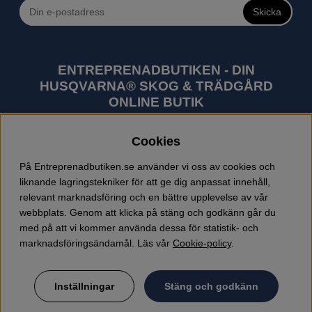
Skicka
ENTREPRENADBUTIKEN - DIN
HUSQVARNA® SKOG & TRÄDGÅRD
ONLINE BUTIK
Husqvarna är världens största tillverkare av
Cookies
utomhusprodukter som skogsmaskiner och
trädgårdsmaskiner. I sortimentet finns bl.a. robotgräsklippare,
På Entreprenadbutiken.se använder vi oss av cookies och
motorsågar, röjsågar, trimmers, riders, åkgräsklippare,
liknande lagringstekniker för att ge dig anpassat innehåll,
trädgårdstraktorer, gräsklippare, häcksaxar, lövblåsar,
relevant marknadsföring och en bättre upplevelse av vår
jordfräsar, snöslungor, skyddskläder och arbetskläder.
webbplats. Genom att klicka på stäng och godkänn går du
Entreprenadbutiken har snabba leveranser av Husqvarna
med på att vi kommer använda dessa för statistik- och
produkter.
marknadsföringsändamål. Läs vår
Cookie-policy
.
Inställningar
Stäng och godkänn