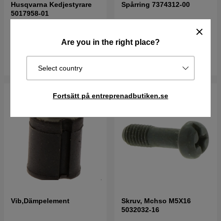
Husqvarna Kedjestyrare
Spårring 7374312-00
5017958-01
47 kr
26 kr
Are you in the right place?
I lager
I lager
Köp
Köp
Select country
Fortsätt på entreprenadbutiken.se
Vib,Dämpelement
Skruv, Mchso M5X16
5032032-16