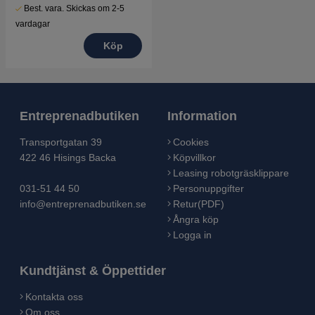
Best. vara. Skickas om 2-5
vardagar
Köp
Entreprenadbutiken
Information
Transportgatan 39
Cookies
422 46 Hisings Backa
Köpvillkor
Leasing robotgräsklippare
031-51 44 50
Personuppgifter
info@entreprenadbutiken.se
Retur(PDF)
Ångra köp
Logga in
Kundtjänst & Öppettider
Kontakta oss
Om oss