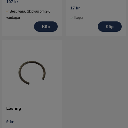
107 kr
17 kr
Best. vara. Skickas om 2-5
I lager
vardagar
Köp
Köp
Låsring
9 kr