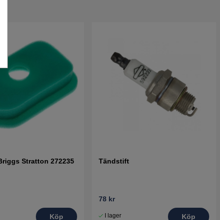
 Briggs Stratton 272235
Tändstift
78 kr
I lager
Köp
Köp