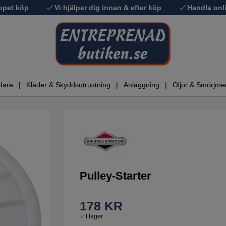
ppet köp
Vi hjälper dig innan & efter köp
Handla onli
dare
Kläder & Skyddsutrustning
Anläggning
Oljor & Smörjme
Pulley-Starter
178
KR
I lager