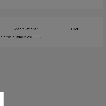
Specifikationer
Filer
ter, artikelnummer: 281336S