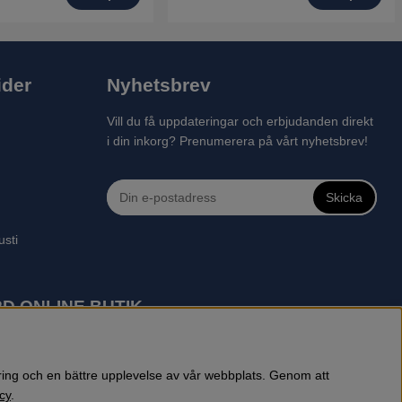
ider
Nyhetsbrev
Vill du få uppdateringar och erbjudanden direkt
i din inkorg? Prenumerera på vårt nyhetsbrev!
Skicka
usti
D ONLINE BUTIK
 robotgräsklippare, motorsågar, röjsågar, trimmers, riders,
reprenadbutiken har snabba leveranser av Husqvarna produkter.
öring och en bättre upplevelse av vår webbplats. Genom att
cy
.