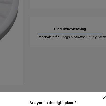
Produktbeskrivning
Reservdel från Briggs & Stratton: Pulley-Star
Are you in the right place?