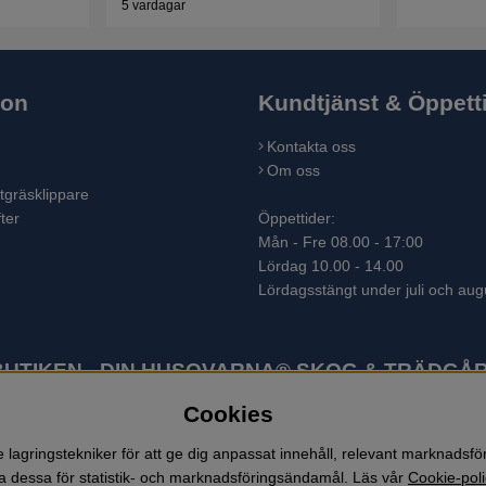
5 vardagar
ion
Kundtjänst & Öppett
Kontakta oss
Om oss
tgräsklippare
ter
Öppettider:
Mån - Fre 08.00 - 17:00
Lördag 10.00 - 14.00
Lördagsstängt under juli och aug
TIKEN - DIN HUSQVARNA® SKOG & TRÄDGÅR
Cookies
ter som skogsmaskiner och trädgårdsmaskiner. I sortimentet finns bl.a.
 lövblåsar, jordfräsar, snöslungor, skyddskläder och arbetskläder. Ent
lagringstekniker för att ge dig anpassat innehåll, relevant marknadsf
 dessa för statistik- och marknadsföringsändamål. Läs vår
Cookie-poli