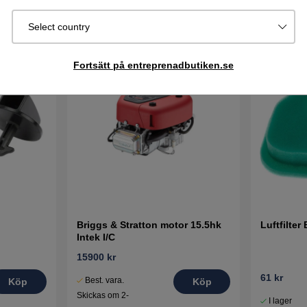
Select country
Fortsätt på entreprenadbutiken.se
Briggs & Stratton motor 15.5hk
Luftfilter
Intek I/C
15900 kr
61 kr
Best. vara.
Köp
Köp
Skickas om 2-
I lager