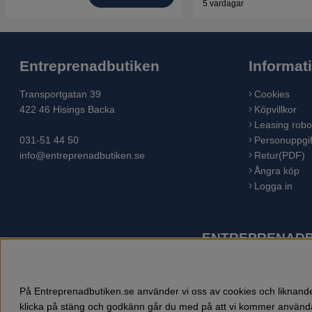
5 vardagar
Entreprenadbutiken
Informat
Transportgatan 39
Cookies
422 46 Hisings Backa
Köpvillkor
Leasing robo
031-51 44 50
Personuppgif
info@entreprenadbutiken.se
Retur(PDF)
Ångra köp
Logga in
ENTREPRENADBU
Husqvarna är världens största tillverkare av utomhusproduk
åkgräsklippare, trädgårdstraktorer, gräsklippare, häcksaxar,
På Entreprenadbutiken.se använder vi oss av cookies och liknande 
klicka på stäng och godkänn går du med på att vi kommer använda