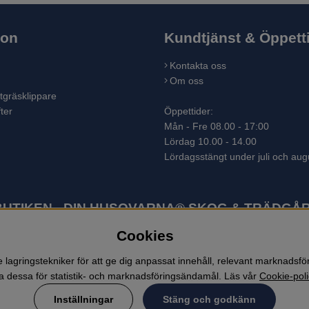
ion
Kundtjänst & Öppett
Kontakta oss
Om oss
tgräsklippare
ter
Öppettider:
Mån - Fre 08.00 - 17:00
Lördag 10.00 - 14.00
Lördagsstängt under juli och aug
TIKEN - DIN HUSQVARNA® SKOG & TRÄDGÅR
Cookies
ter som skogsmaskiner och trädgårdsmaskiner. I sortimentet finns bl.a.
 lövblåsar, jordfräsar, snöslungor, skyddskläder och arbetskläder. Ent
lagringstekniker för att ge dig anpassat innehåll, relevant marknadsf
 dessa för statistik- och marknadsföringsändamål. Läs vår
Cookie-poli
Inställningar
Stäng och godkänn