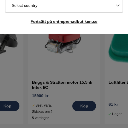
Select country
Fortsätt på entreprenadbutiken.se
Briggs & Stratton motor 15.5hk
Luftfilter
Intek I/C
15900 kr
61 kr
Best. vara.
Köp
Köp
Skickas om 2-
I lager
5 vardagar