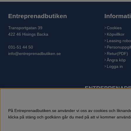
Entreprenadbutiken
Informat
Transportgatan 39
Cookies
422 46 Hisings Backa
Köpvillkor
Leasing robo
031-51 44 50
Personuppgif
info@entreprenadbutiken.se
Retur(PDF)
Ångra köp
Logga in
ENTREPRENADBU
Husqvarna är världens största tillverkare av utomhusproduk
åkgräsklippare, trädgårdstraktorer, gräsklippare, häcksaxar,
På Entreprenadbutiken.se använder vi oss av cookies och liknande 
klicka på stäng och godkänn går du med på att vi kommer använda