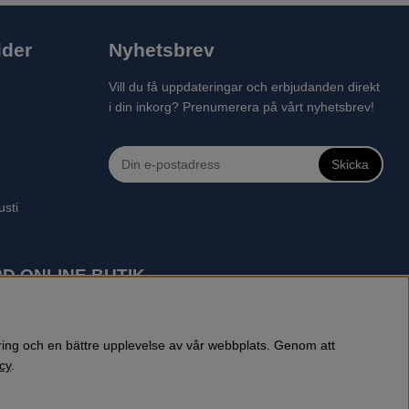
ider
Nyhetsbrev
Vill du få uppdateringar och erbjudanden direkt
i din inkorg? Prenumerera på vårt nyhetsbrev!
Skicka
usti
D ONLINE BUTIK
 robotgräsklippare, motorsågar, röjsågar, trimmers, riders,
reprenadbutiken har snabba leveranser av Husqvarna produkter.
öring och en bättre upplevelse av vår webbplats. Genom att
cy
.