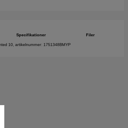
Specifikationer
Filer
Painted 10, artikelnummer: 1751348BMYP