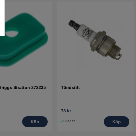
 Briggs Stratton 272235
Tändstift
78 kr
I lager
Köp
Köp