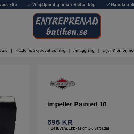
ppet köp
Vi hjälper dig innan & efter köp
Handla onli
dare
Kläder & Skyddsutrustning
Anläggning
Oljor & Smörjme
Impeller Painted 10
696
KR
Best. vara. Skickas om 2-5 vardagar