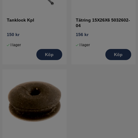
Tanklock Kpl
Tätring 15X26X6 5032602-
04
150 kr
156 kr
I lager
I lager
Köp
Köp