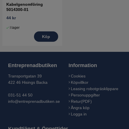
Kabelgenomföring
5014300-01
44 kr
I lager
Köp
Entreprenadbutiken
Information
Transportgatan 39
Cookies
422 46 Hisings Backa
Köpvillkor
Leasing robotgräsklippare
031-51 44 50
Personuppgifter
info@entreprenadbutiken.se
Retur(PDF)
Ångra köp
Logga in
Kundtjänst & Öppettider