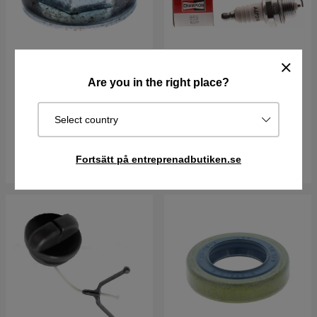
Låsmutter M5 7322114-01
Tändstift Rcj7Y
Are you in the right place?
17 kr
57 kr
Select country
I lager
I lager
Fortsätt på entreprenadbutiken.se
Köp
Köp