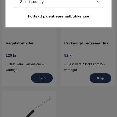
Select country
Fortsätt på entreprenadbutiken.se
Regulatorfjäder
Packning-Förgasare Hus
120 kr
82 kr
Best. vara. Skickas om 2-5
Best. vara. Skickas om 2-5
vardagar
vardagar
Köp
Köp