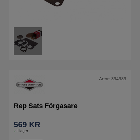
Artnr:
394989
Rep Sats Förgasare
569
KR
I lager