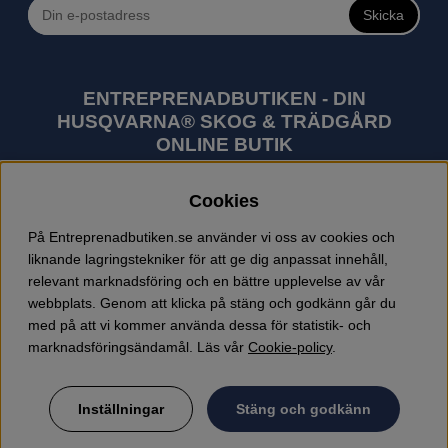
Skicka
ENTREPRENADBUTIKEN - DIN
HUSQVARNA® SKOG & TRÄDGÅRD
ONLINE BUTIK
Husqvarna är världens största tillverkare av
Cookies
utomhusprodukter som skogsmaskiner och
trädgårdsmaskiner. I sortimentet finns bl.a. robotgräsklippare,
På Entreprenadbutiken.se använder vi oss av cookies och
motorsågar, röjsågar, trimmers, riders, åkgräsklippare,
liknande lagringstekniker för att ge dig anpassat innehåll,
trädgårdstraktorer, gräsklippare, häcksaxar, lövblåsar,
relevant marknadsföring och en bättre upplevelse av vår
jordfräsar, snöslungor, skyddskläder och arbetskläder.
webbplats. Genom att klicka på stäng och godkänn går du
Entreprenadbutiken har snabba leveranser av Husqvarna
med på att vi kommer använda dessa för statistik- och
produkter.
marknadsföringsändamål. Läs vår
Cookie-policy
.
Inställningar
Stäng och godkänn