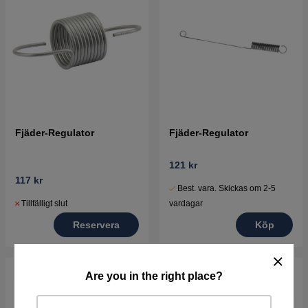
Fjäder-Regulator
Fjäder-Regulator
121 kr
117 kr
Best. vara. Skickas om 2-5
Tillfälligt slut
vardagar
Reservera
Köp
Are you in the right place?