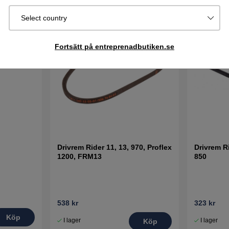
Select country
Fortsätt på entreprenadbutiken.se
Drivrem Rider 11, 13, 970, Proflex
Drivrem R
1200, FRM13
850
538 kr
323 kr
Köp
I lager
I lager
Köp