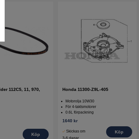
ider 112C5, 11, 970,
Honda 11300-Z9L-405
Motorolja 10W30
För 4-taktsmotorer
0.6L förpackning
1640 kr
Skickas om
Köp
Köp
3-6 dagar