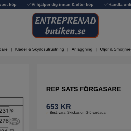
ppet köp
Vi hjälper dig innan & efter köp
Handla onli
dare
Kläder & Skyddsutrustning
Anläggning
Oljor & Smörjme
REP SATS FÖRGASARE
653
KR
Best. vara. Skickas om 2-5 vardagar