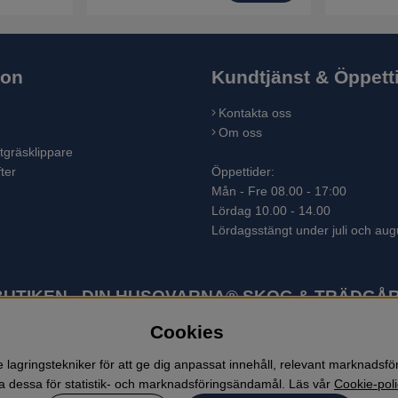
ion
Kundtjänst & Öppett
Kontakta oss
Om oss
tgräsklippare
ter
Öppettider:
Mån - Fre 08.00 - 17:00
Lördag 10.00 - 14.00
Lördagsstängt under juli och aug
TIKEN - DIN HUSQVARNA® SKOG & TRÄDGÅR
Cookies
ter som skogsmaskiner och trädgårdsmaskiner. I sortimentet finns bl.a.
 lövblåsar, jordfräsar, snöslungor, skyddskläder och arbetskläder. Ent
lagringstekniker för att ge dig anpassat innehåll, relevant marknadsf
 dessa för statistik- och marknadsföringsändamål. Läs vår
Cookie-poli