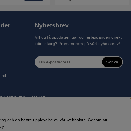
ider
Nyhetsbrev
Vill du få uppdateringar och erbjudanden direkt
i din inkorg? Prenumerera på vårt nyhetsbrev!
Skicka
usti
D ONLINE BUTIK
 robotgräsklippare, motorsågar, röjsågar, trimmers, riders,
reprenadbutiken har snabba leveranser av Husqvarna produkter.
öring och en bättre upplevelse av vår webbplats. Genom att
cy
.