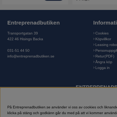
Entreprenadbutiken
Informat
Transportgatan 39
Cookies
422 46 Hisings Backa
Köpvillkor
Leasing robo
031-51 44 50
Personuppgif
info@entreprenadbutiken.se
Retur(PDF)
Ångra köp
Logga in
ENTREPRENADBU
Husqvarna är världens största tillverkare av utomhusproduk
åkgräsklippare, trädgårdstraktorer, gräsklippare, häcksaxar,
På Entreprenadbutiken.se använder vi oss av cookies och liknande 
klicka på stäng och godkänn går du med på att vi kommer använda