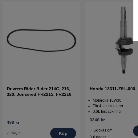
Drivrem Rider Rider 214C, 216,
Honda 13311-Z9L-000
320, Jonsered FR2215, FR2216
Motorolja 10W30
För 4-taktsmotorer
0.6L förpackning
3346 kr
499 kr
Skickas om
I lager
Köp
3-6 dagar