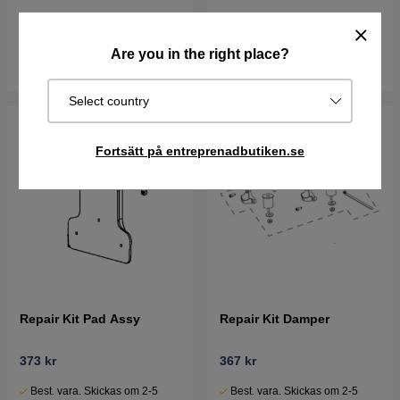
Best. vara. Skickas om 2-5
Best. vara. Skickas om 2-5
vardagar
vardagar
Are you in the right place?
Köp
Köp
Select country
Fortsätt på entreprenadbutiken.se
Repair Kit Pad Assy
Repair Kit Damper
373 kr
367 kr
Best. vara. Skickas om 2-5
Best. vara. Skickas om 2-5