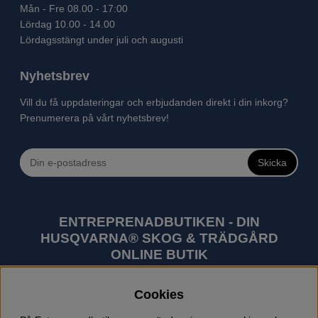
Mån - Fre 08.00 - 17:00
Lördag 10.00 - 14.00
Lördagsstängt under juli och augusti
Nyhetsbrev
Vill du få uppdateringar och erbjudanden direkt i din inkorg?
Prenumerera på vårt nyhetsbrev!
Skicka
ENTREPRENADBUTIKEN - DIN
HUSQVARNA® SKOG & TRÄDGÅRD
ONLINE BUTIK
Husqvarna är världens största tillverkare av
Cookies
utomhusprodukter som skogsmaskiner och
trädgårdsmaskiner. I sortimentet finns bl.a. robotgräsklippare,