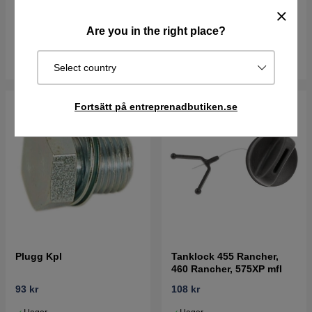
76 kr
85 kr
51 kr
Are you in the right place?
I lager
I lager
Köp
Köp
Select country
Fortsätt på entreprenadbutiken.se
Plugg Kpl
Tanklock 455 Rancher,
460 Rancher, 575XP mfl
93 kr
108 kr