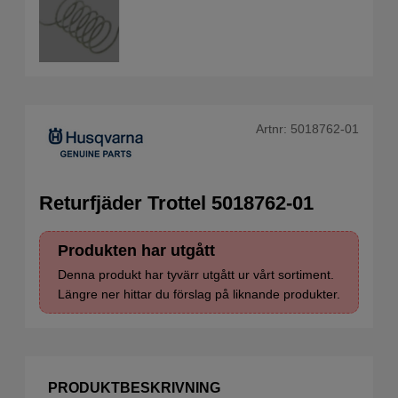
Artnr:
5018762-01
Returfjäder Trottel 5018762-01
Produkten har utgått
Denna produkt har tyvärr utgått ur vårt sortiment.
Längre ner hittar du förslag på liknande produkter.
PRODUKTBESKRIVNING