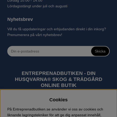
Lördag 10.00 - 14.00
Lördagsstängt under juli och augusti
Nyhetsbrev
Vill du få uppdateringar och erbjudanden direkt i din inkorg?
Prenumerera på vårt nyhetsbrev!
Skicka
ENTREPRENADBUTIKEN - DIN
HUSQVARNA® SKOG & TRÄDGÅRD
ONLINE BUTIK
Husqvarna är världens största tillverkare av
Cookies
utomhusprodukter som skogsmaskiner och
trädgårdsmaskiner. I sortimentet finns bl.a. robotgräsklippare,
På Entreprenadbutiken.se använder vi oss av cookies och
motorsågar, röjsågar, trimmers, riders, åkgräsklippare,
liknande lagringstekniker för att ge dig anpassat innehåll,