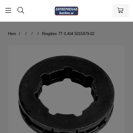
Hem
Ringdrev 7T 0,404 5015979-02