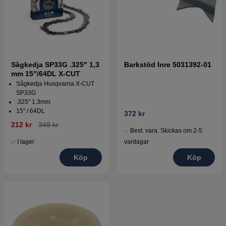
Sågkedja SP33G .325" 1,3
Barkstöd Inre 5031392-01
mm 15"/64DL X-CUT
Sågkedja Husqvarna X-CUT
SP33G
.325'' 1.3mm
15'' / 64DL
372 kr
212 kr
349 kr
Best. vara. Skickas om 2-5
vardagar
I lager
Köp
Köp