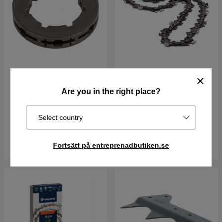
Husqvarna Ringdrev 7T
Sågkedja H64 .404" / 1,6
0,325 5014574-02
mm
Are you in the right place?
475 kr
559 kr
149 kr
Select country
Best. vara. Skickas om 2-5
I lager
vardagar
Köp
Köp
Fortsätt på entreprenadbutiken.se