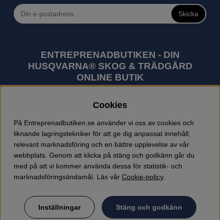
Skicka
ENTREPRENADBUTIKEN - DIN
HUSQVARNA® SKOG & TRÄDGÅRD
ONLINE BUTIK
Husqvarna är världens största tillverkare av
Cookies
utomhusprodukter som skogsmaskiner och
trädgårdsmaskiner. I sortimentet finns bl.a. robotgräsklippare,
På Entreprenadbutiken.se använder vi oss av cookies och
motorsågar, röjsågar, trimmers, riders, åkgräsklippare,
liknande lagringstekniker för att ge dig anpassat innehåll,
trädgårdstraktorer, gräsklippare, häcksaxar, lövblåsar,
relevant marknadsföring och en bättre upplevelse av vår
jordfräsar, snöslungor, skyddskläder och arbetskläder.
webbplats. Genom att klicka på stäng och godkänn går du
Entreprenadbutiken har snabba leveranser av Husqvarna
med på att vi kommer använda dessa för statistik- och
produkter.
marknadsföringsändamål. Läs vår
Cookie-policy
.
Inställningar
Stäng och godkänn