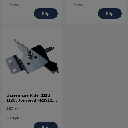
I lager
I lager
Köp
Köp
Gasreglage Rider 111B,
112C, Jonsered FR2312,
FR2315
231 kr
I lager
Köp