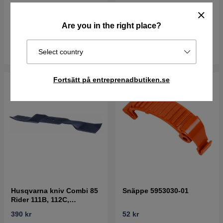
128 kr
84 kr
Best. vara. Skickas om 2-5
Are you in the right place?
I lager
vardagar
Köp
Köp
Select country
Fortsätt på entreprenadbutiken.se
Husqvarna kniv Combi 85
Snäppe 5953030-01
Rider 111B, 112C,
FR2312MA
390 kr
52 kr