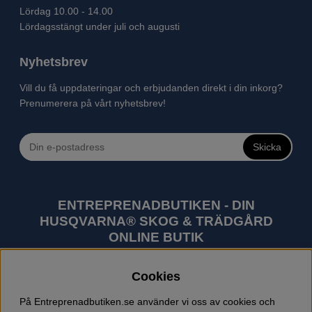
Lördag 10.00 - 14.00
Lördagsstängt under juli och augusti
Nyhetsbrev
Vill du få uppdateringar och erbjudanden direkt i din inkorg?
Prenumerera på vårt nyhetsbrev!
Skicka
ENTREPRENADBUTIKEN - DIN
HUSQVARNA® SKOG & TRÄDGÅRD
ONLINE BUTIK
Husqvarna är världens största tillverkare av
Cookies
utomhusprodukter som skogsmaskiner och
trädgårdsmaskiner. I sortimentet finns bl.a. robotgräsklippare,
På Entreprenadbutiken.se använder vi oss av cookies och