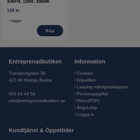
336FR, 135R, 336RK
159 kr
I lager
Köp
Entreprenadbutiken
Information
Transportgatan 39
Cookies
422 46 Hisings Backa
Köpvillkor
Leasing robotgräsklippare
031-51 44 50
Personuppgifter
info@entreprenadbutiken.se
Retur(PDF)
Ångra köp
Logga in
Kundtjänst & Öppettider