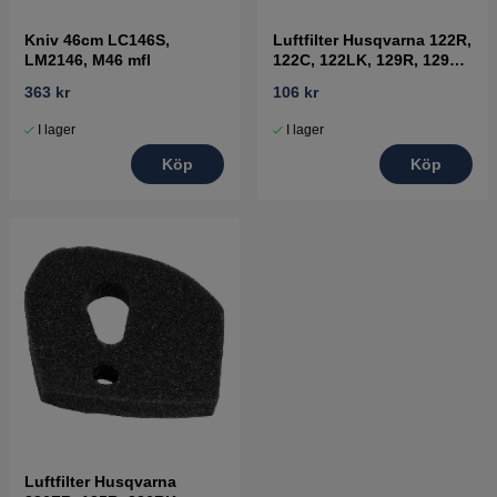
Kniv 46cm LC146S,
Luftfilter Husqvarna 122R,
LM2146, M46 mfl
122C, 122LK, 129R, 129C,
129LK
363 kr
106 kr
I lager
I lager
Köp
Köp
Luftfilter Husqvarna