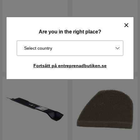
Service Kit Inner Cover
Service Kit Air Filter Cover
Are you in the right place?
108 kr
127 kr
Best. vara. Skickas om 2-5
Best. vara. Skickas om 2-5
Select country
vardagar
vardagar
Köp
Köp
Fortsätt på entreprenadbutiken.se