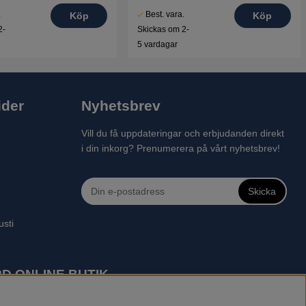
.
Best. vara.
Köp
Köp
2-
Skickas om 2-
5 vardagar
ider
Nyhetsbrev
Vill du få uppdateringar och erbjudanden direkt
i din inkorg? Prenumerera på vårt nyhetsbrev!
Skicka
usti
D ONLINE BUTIK
 robotgräsklippare, motorsågar, röjsågar, trimmers, riders,