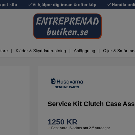
ppet köp
Vi hjälper dig innan & efter köp
Handla onli
dare
Kläder & Skyddsutrustning
Anläggning
Oljor & Smörjme
Service Kit Clutch Case As
1250
KR
Best. vara. Skickas om 2-5 vardagar