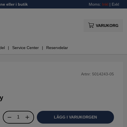
ne eller i butik
Moms:
Inkl
|
Exkl
VARUKORG
del
Service Center
Reservdelar
Artnr:
5014243-05
sy
LÄGG I VARUKORGEN