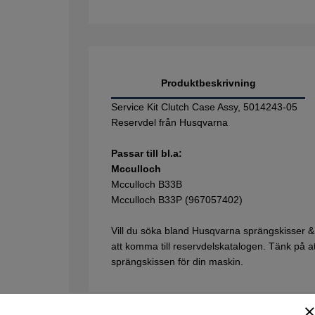
Produktbeskrivning
Service Kit Clutch Case Assy, 5014243-05
Reservdel från Husqvarna
Passar till bl.a:
Mcculloch
Mcculloch B33B
Mcculloch B33P (967057402)
Vill du söka bland Husqvarna sprängskisser &
att komma till reservdelskatalogen. Tänk på att 
sprängskissen för din maskin.