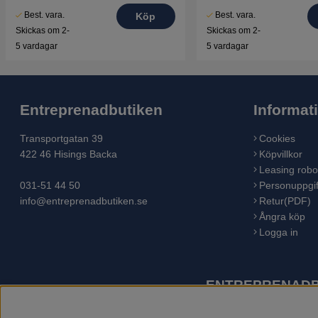
Best. vara.
Best. vara.
Köp
Skickas om 2-
Skickas om 2-
5 vardagar
5 vardagar
Entreprenadbutiken
Informat
Transportgatan 39
Cookies
422 46 Hisings Backa
Köpvillkor
Leasing robo
031-51 44 50
Personuppgif
info@entreprenadbutiken.se
Retur(PDF)
Ångra köp
Logga in
ENTREPRENADBU
Husqvarna är världens största tillverkare av utomhusproduk