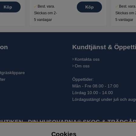
Best. vara.
Best. vara
Köp
Köp
Skickas om 2-
Skickas om 
5 vardagar
5 vardagar
ion
Kundtjänst & Öppett
Kontakta oss
Om oss
tgräsklippare
ter
Öppettider:
Mån - Fre 08.00 - 17:00
Lördag 10.00 - 14.00
Lördagsstängt under juli och aug
TIKEN - DIN HUSQVARNA® SKOG & TRÄDGÅR
Cookies
ter som skogsmaskiner och trädgårdsmaskiner. I sortimentet finns bl.a.