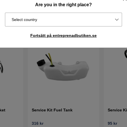
Are you in the right place?
Select country
Fortsätt på entreprenadbutiken.se
ket
Service Kit Fuel Tank
Service K
316 kr
95 kr