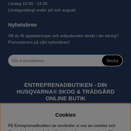
Lördag 10.00 - 14.00
Lördagsstängt under juli och augusti
Nyhetsbrev
Vill du få uppdateringar och erbjudanden direkt i din inkorg?
Prenumerera på vårt nyhetsbrev!
Skicka
ENTREPRENADBUTIKEN - DIN
HUSQVARNA® SKOG & TRÄDGÅRD
ONLINE BUTIK
Husqvarna är världens största tillverkare av
Cookies
utomhusprodukter som skogsmaskiner och
trädgårdsmaskiner. I sortimentet finns bl.a. robotgräsklippare,
På Entreprenadbutiken.se använder vi oss av cookies och
motorsågar, röjsågar, trimmers, riders, åkgräsklippare,