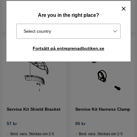
Best. vara. Skickas om 2-5
Best. vara. Skickas om 2-5
vardagar
vardagar
Are you in the right place?
Köp
Köp
Select country
Fortsätt på entreprenadbutiken.se
Service Kit Shield Bracket
Service Kit Harness Clamp
57 kr
95 kr
Best. vara. Skickas om 2-5
Best. vara. Skickas om 2-5