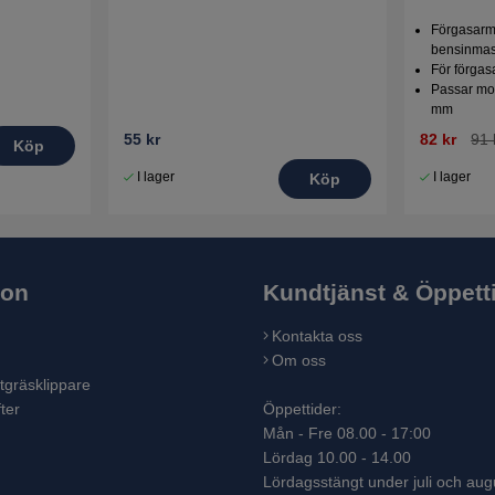
Förgasarme
bensinmas
För förgas
Passar mot
mm
55 kr
82 kr
91 
Köp
I lager
I lager
Köp
ion
Kundtjänst & Öppett
Kontakta oss
Om oss
tgräsklippare
ter
Öppettider:
Mån - Fre 08.00 - 17:00
Lördag 10.00 - 14.00
Lördagsstängt under juli och aug