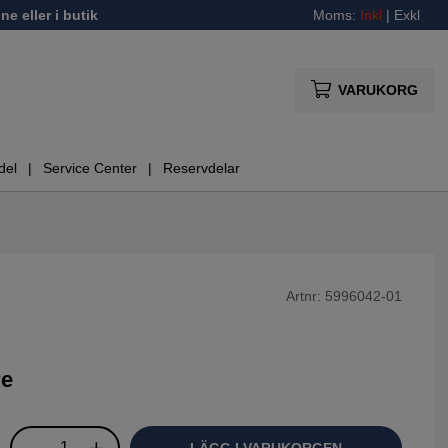
ne eller i butik
Moms:
Inkl
|
Exkl
VARUKORG
del
Service Center
Reservdelar
Artnr:
5996042-01
re
LÄGG I VARUKORGEN