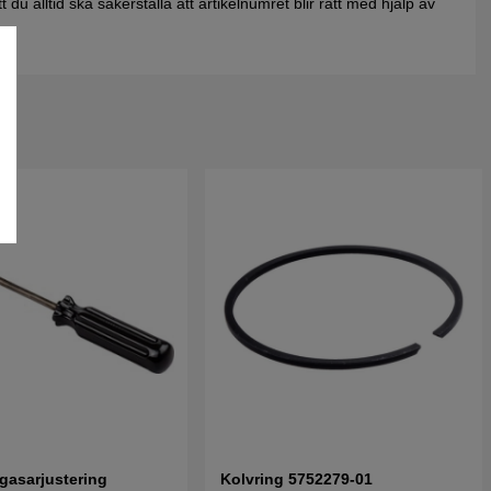
du alltid ska säkerställa att artikelnumret blir rätt med hjälp av
rgasarjustering
Kolvring 5752279-01