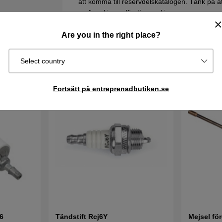
att komma till reservdelskatalogen. Tänk på att 
sprängskissen för din maskin.
Are you in the right place?
Select country
Fortsätt på entreprenadbutiken.se
6
Tändstift Rcj6Y
Mejsel fö