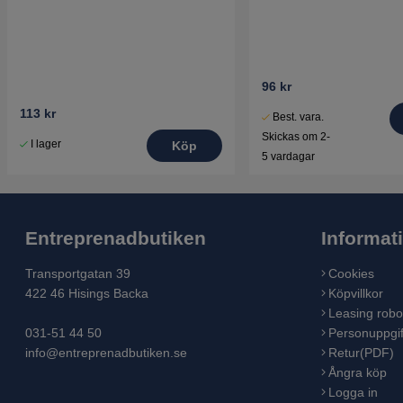
96 kr
113 kr
Best. vara.
Skickas om 2-
I lager
Köp
5 vardagar
Entreprenadbutiken
Informat
Transportgatan 39
Cookies
422 46 Hisings Backa
Köpvillkor
Leasing robo
031-51 44 50
Personuppgif
info@entreprenadbutiken.se
Retur(PDF)
Ångra köp
Logga in