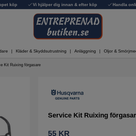
ppet köp
Vi hjälper dig innan & efter köp
Handla onli
dare
Kläder & Skyddsutrustning
Anläggning
Oljor & Smörjme
e Kit Ruixing förgasare
Service Kit Ruixing förgasa
55
KR