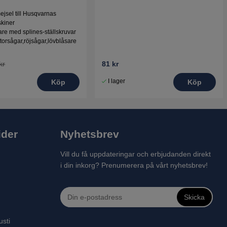
jsel till Husqvarnas
kiner
are med splines-ställskruvar
orsågar,röjsågar,lövblåsare
kr
81 kr
I lager
Köp
Köp
ider
Nyhetsbrev
Vill du få uppdateringar och erbjudanden direkt
i din inkorg? Prenumerera på vårt nyhetsbrev!
Skicka
usti