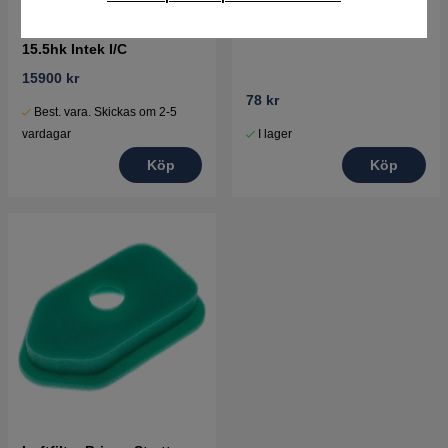
Briggs & Stratton motor
Tändstift
15.5hk Intek I/C
15900 kr
78 kr
Best. vara. Skickas om 2-5
I lager
vardagar
Köp
Köp