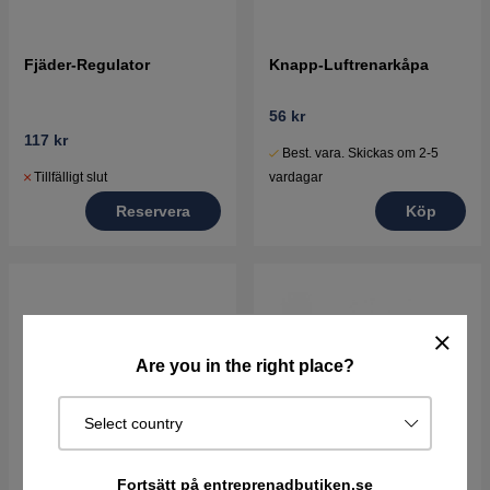
Fjäder-Regulator
Knapp-Luftrenarkåpa
56 kr
117 kr
Best. vara. Skickas om 2-5
Tillfälligt slut
vardagar
Reservera
Köp
Are you in the right place?
Select country
Fortsätt på entreprenadbutiken.se