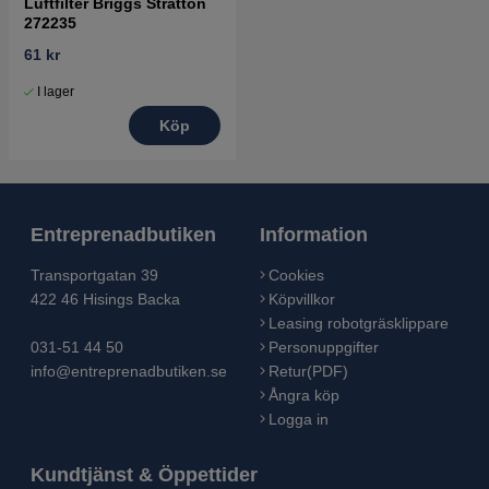
Luftfilter Briggs Stratton
272235
61 kr
I lager
Köp
Entreprenadbutiken
Information
Transportgatan 39
Cookies
422 46 Hisings Backa
Köpvillkor
Leasing robotgräsklippare
031-51 44 50
Personuppgifter
info@entreprenadbutiken.se
Retur(PDF)
Ångra köp
Logga in
Kundtjänst & Öppettider