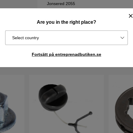
Jonsered 2055
Jonsered 520SP
Are you in the right place?
Vill du söka bland Husqvarna sprängskisser &
att komma till reservdelskatalogen. Tänk på att 
sprängskissen för din maskin.
Select country
Fortsätt på entreprenadbutiken.se