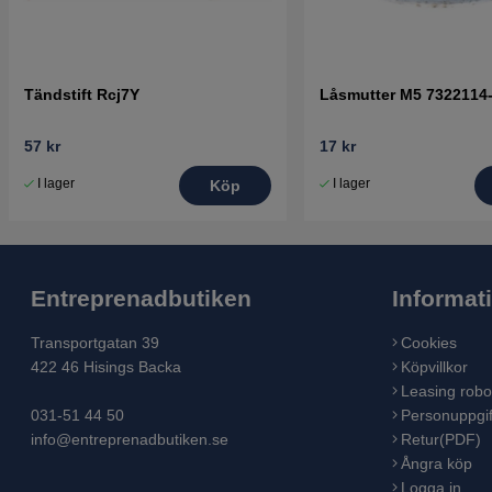
Tändstift Rcj7Y
Låsmutter M5 7322114
57 kr
17 kr
I lager
I lager
Köp
Entreprenadbutiken
Informat
Transportgatan 39
Cookies
422 46 Hisings Backa
Köpvillkor
Leasing robo
031-51 44 50
Personuppgif
info@entreprenadbutiken.se
Retur(PDF)
Ångra köp
Logga in