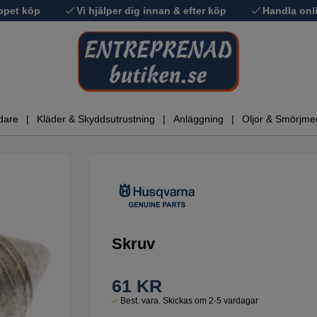
ppet köp
Vi hjälper dig innan & efter köp
Handla onli
dare
Kläder & Skyddsutrustning
Anläggning
Oljor & Smörjme
Skruv
61
KR
Best. vara. Skickas om 2-5 vardagar