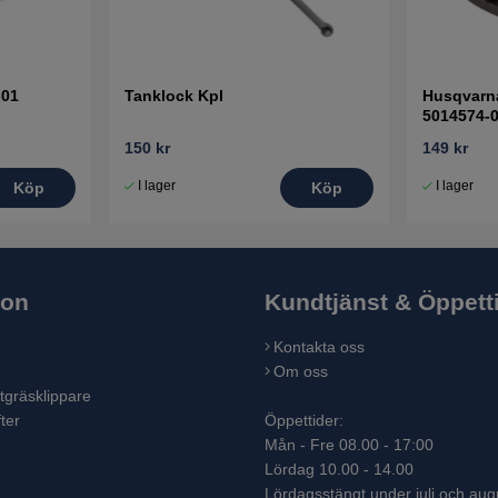
-01
Tanklock Kpl
Husqvarna
5014574-
150 kr
149 kr
I lager
I lager
Köp
Köp
ion
Kundtjänst & Öppett
Kontakta oss
Om oss
tgräsklippare
ter
Öppettider:
Mån - Fre 08.00 - 17:00
Lördag 10.00 - 14.00
Lördagsstängt under juli och aug