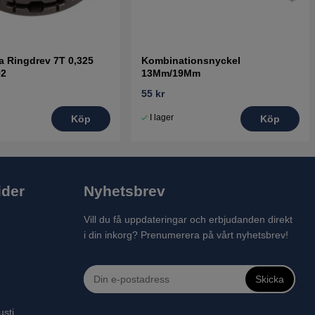
 Ringdrev 7T 0,325
Kombinationsnyckel
02
13Mm/19Mm
55 kr
I lager
Köp
Köp
ider
Nyhetsbrev
Vill du få uppdateringar och erbjudanden direkt
i din inkorg? Prenumerera på vårt nyhetsbrev!
Skicka
usti