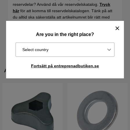
reservdelar? Använd då vår reservdelskatalog.
Tryck
här
för att komma till reservdelskatalogen. Tänk på att
du alltid ska säkerställa att artikelnumret blir rätt med
hjälp av sprängskissen för din maskin.
SPECIFIKATIONER
Are you in the right place?
FILER
Select country
Fortsätt på entreprenadbutiken.se
ANDRA KÖPTE ÄVEN