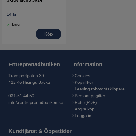
14 kr
I lager
Köp
Entreprenadbutiken
Information
Transportgatan 39
Cookies
422 46 Hisings Backa
Köpvillkor
Leasing robotgräsklippare
031-51 44 50
Personuppgifter
info@entreprenadbutiken.se
Retur(PDF)
Ångra köp
Logga in
Kundtjänst & Öppettider