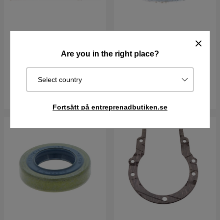
Tändstift Rcj7Y
Låsmutter M5 7322114-01
Are you in the right place?
57 kr
17 kr
I lager
I lager
Select country
Köp
Köp
Fortsätt på entreprenadbutiken.se