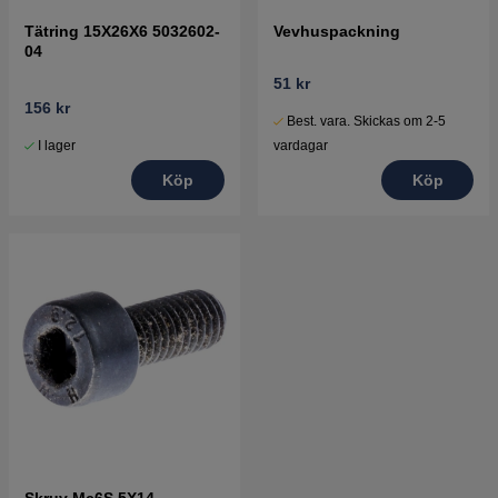
Tätring 15X26X6 5032602-
Vevhuspackning
04
51 kr
156 kr
Best. vara. Skickas om 2-5
I lager
vardagar
Köp
Köp
Skruv Mc6S 5X14