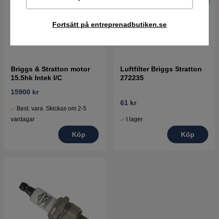
Fortsätt på entreprenadbutiken.se
Briggs & Stratton motor
Luftfilter Briggs Stratton
15.5hk Intek I/C
272235
15900 kr
61 kr
Best. vara. Skickas om 2-5
I lager
vardagar
Köp
Köp