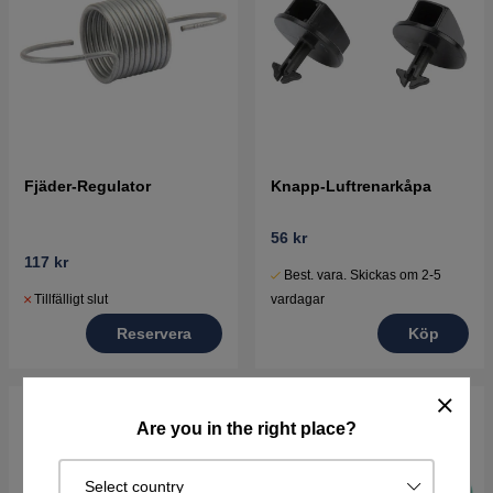
Fjäder-Regulator
Knapp-Luftrenarkåpa
56 kr
117 kr
Best. vara. Skickas om 2-5
Tillfälligt slut
vardagar
Reservera
Köp
Are you in the right place?
Select country