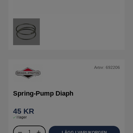
Artnr:
692206
Spring-Pump Diaph
45
KR
I lager
LÄGG I VARUKORGEN