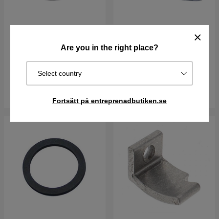
Tanklockspackning
Packning Ljuddämpare
5012782-01
Are you in the right place?
51 kr
58 kr
Select country
I lager
I lager
Köp
Köp
Fortsätt på entreprenadbutiken.se