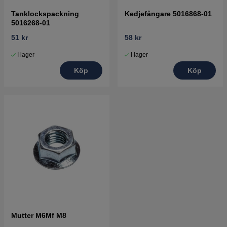
Tanklockspackning
Kedjefångare 5016868-01
5016268-01
51 kr
58 kr
I lager
I lager
Köp
Köp
Mutter M6Mf M8