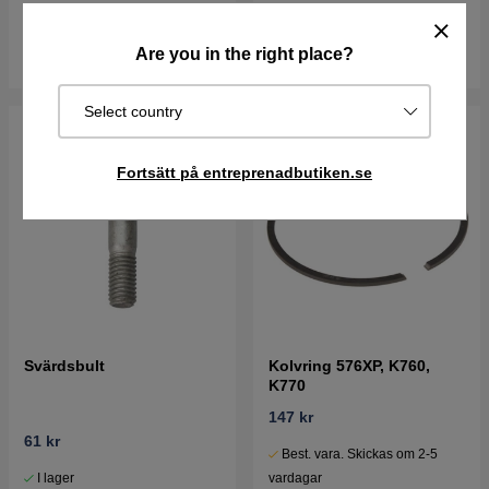
I lager
vardagar
Köp
Köp
Are you in the right place?
Select country
Fortsätt på entreprenadbutiken.se
Svärdsbult
Kolvring 576XP, K760,
K770
147 kr
61 kr
Best. vara. Skickas om 2-5
I lager
vardagar