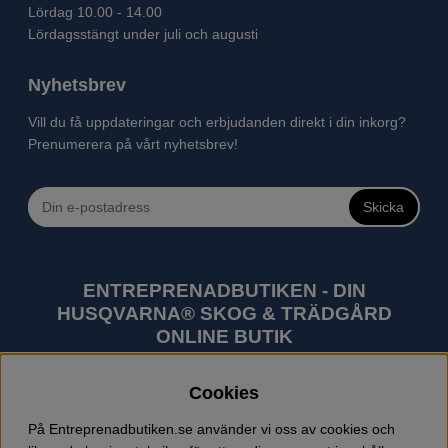
Lördag 10.00 - 14.00
Lördagsstängt under juli och augusti
Nyhetsbrev
Vill du få uppdateringar och erbjudanden direkt i din inkorg?
Prenumerera på vårt nyhetsbrev!
Skicka
ENTREPRENADBUTIKEN - DIN
HUSQVARNA® SKOG & TRÄDGÅRD
ONLINE BUTIK
Husqvarna är världens största tillverkare av
Cookies
utomhusprodukter som skogsmaskiner och
trädgårdsmaskiner. I sortimentet finns bl.a. robotgräsklippare,
På Entreprenadbutiken.se använder vi oss av cookies och
motorsågar, röjsågar, trimmers, riders, åkgräsklippare,