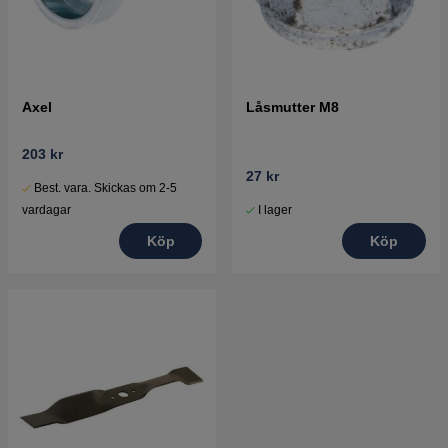
Axel
Låsmutter M8
203 kr
27 kr
Best. vara. Skickas om 2-5
I lager
vardagar
Köp
Köp