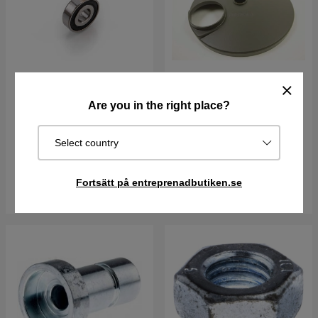
Are you in the right place?
Lager 6201-2RS (12mm)
Skydd, Pro drivning hjul
Select country
97 kr
96 kr
I lager
I lager
Fortsätt på entreprenadbutiken.se
Köp
Köp