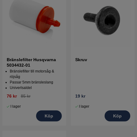
Bränslefilter Husqvarna
Skruv
5034432-01
Bränslefilter till motorsåg &
röjsåg
Passar 5mm bränsleslang
Univerlsaldel
76 kr
85 kr
19 kr
I lager
I lager
Köp
Köp