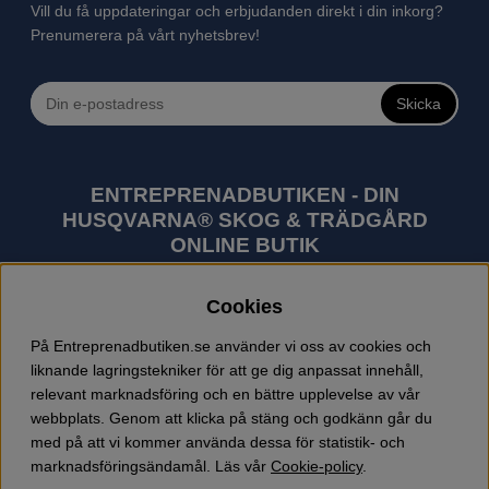
Vill du få uppdateringar och erbjudanden direkt i din inkorg?
Prenumerera på vårt nyhetsbrev!
Skicka
ENTREPRENADBUTIKEN - DIN
HUSQVARNA® SKOG & TRÄDGÅRD
ONLINE BUTIK
Husqvarna är världens största tillverkare av
Cookies
utomhusprodukter som skogsmaskiner och
trädgårdsmaskiner. I sortimentet finns bl.a. robotgräsklippare,
På Entreprenadbutiken.se använder vi oss av cookies och
motorsågar, röjsågar, trimmers, riders, åkgräsklippare,
liknande lagringstekniker för att ge dig anpassat innehåll,
trädgårdstraktorer, gräsklippare, häcksaxar, lövblåsar,
relevant marknadsföring och en bättre upplevelse av vår
jordfräsar, snöslungor, skyddskläder och arbetskläder.
webbplats. Genom att klicka på stäng och godkänn går du
Entreprenadbutiken har snabba leveranser av Husqvarna
med på att vi kommer använda dessa för statistik- och
produkter.
marknadsföringsändamål. Läs vår
Cookie-policy
.