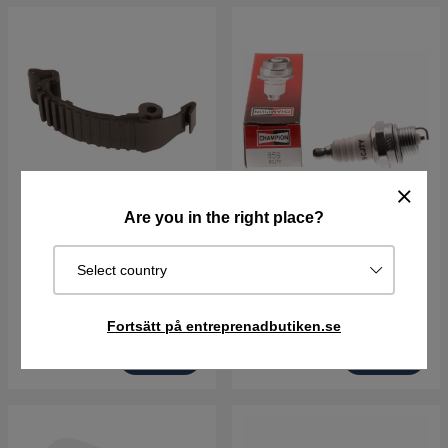
Are you in the right place?
Snäppe 5953030-03
Tändstift Rcj7Y
Select country
52 kr
57 kr
Fortsätt på entreprenadbutiken.se
I lager
I lager
Köp
Köp