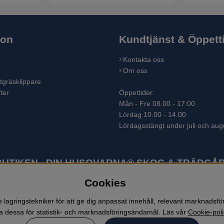
ion
Kundtjänst & Öppett
Kontakta oss
Om oss
tgräsklippare
ter
Öppettider:
Mån - Fre 08.00 - 17:00
Lördag 10.00 - 14.00
Lördagsstängt under juli och aug
TIKEN - DIN HUSQVARNA® SKOG & TRÄDGÅR
Cookies
ter som skogsmaskiner och trädgårdsmaskiner. I sortimentet finns bl.a.
 lövblåsar, jordfräsar, snöslungor, skyddskläder och arbetskläder. Ent
lagringstekniker för att ge dig anpassat innehåll, relevant marknadsf
 dessa för statistik- och marknadsföringsändamål. Läs vår
Cookie-poli