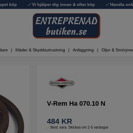
ppet köp
Vi hjälper dig innan & efter köp
Handla onli
dare
Kläder & Skyddsutrustning
Anläggning
Oljor & Smörjme
V-Rem Ha 070.10 N
484
KR
Best. vara. Skickas om 2-5 vardagar