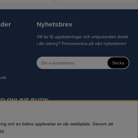
ider
Nyhetsbrev
Vill du få uppdateringar och erbjudanden direkt
i din inkorg? Prenumerera på vårt nyhetsbrev!
Skicka
usti
D ONLINE BUTIK
 robotgräsklippare, motorsågar, röjsågar, trimmers, riders,
reprenadbutiken har snabba leveranser av Husqvarna produkter.
öring och en bättre upplevelse av vår webbplats. Genom att
cy
.