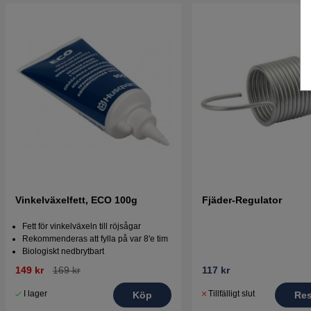
Vinkelväxelfett, ECO 100g
Fjäder-Regulator
Fett för vinkelväxeln till röjsågar
Rekommenderas att fylla på var 8'e tim
Biologiskt nedbrytbart
149 kr
169 kr
117 kr
I lager
Tillfälligt slut
Köp
Res