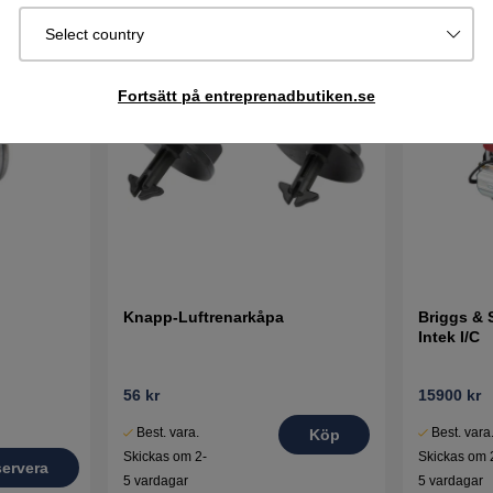
Select country
Fortsätt på entreprenadbutiken.se
Knapp-Luftrenarkåpa
Briggs & 
Intek I/C
56 kr
15900 kr
Best. vara.
Best. vara
Köp
Skickas om 2-
Skickas om 
ervera
5 vardagar
5 vardagar