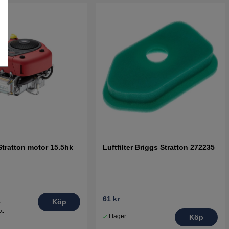
Stratton motor 15.5hk
Luftfilter Briggs Stratton 272235
61 kr
.
Köp
2-
I lager
Köp