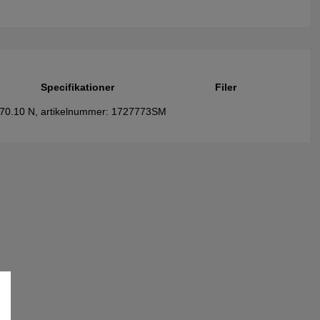
Specifikationer
Filer
 070.10 N, artikelnummer: 1727773SM