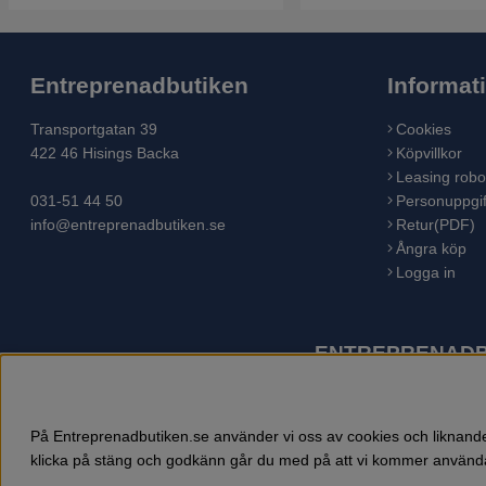
Entreprenadbutiken
Informat
Transportgatan 39
Cookies
422 46 Hisings Backa
Köpvillkor
Leasing robo
031-51 44 50
Personuppgif
info@entreprenadbutiken.se
Retur(PDF)
Ångra köp
Logga in
ENTREPRENADBU
Husqvarna är världens största tillverkare av utomhusproduk
åkgräsklippare, trädgårdstraktorer, gräsklippare, häcksaxar,
På Entreprenadbutiken.se använder vi oss av cookies och liknande 
klicka på stäng och godkänn går du med på att vi kommer använda