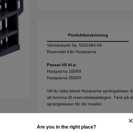
Produktbeskrivning
Värmeskydd Sa, 5021064-04
Reservdel från Husqvarna
Passar till bl.a:
Husqvarna 165RX
Husqvarna 265RX
Vill du söka bland Husqvarna sprängskisser &
att komma till reservdelskatalogen. Tänk på att 
sprängskissen för din maskin.
Are you in the right place?