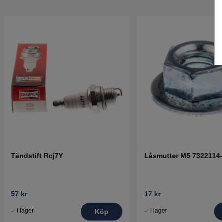
Tändstift Rcj7Y
Låsmutter M5 7322114
57 kr
17 kr
I lager
I lager
Köp