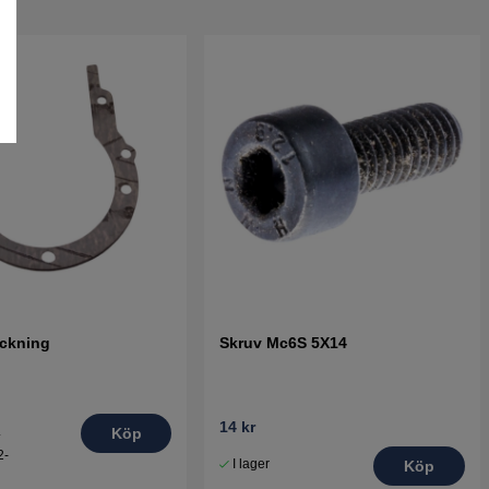
ckning
Skruv Mc6S 5X14
14 kr
.
Köp
2-
I lager
Köp