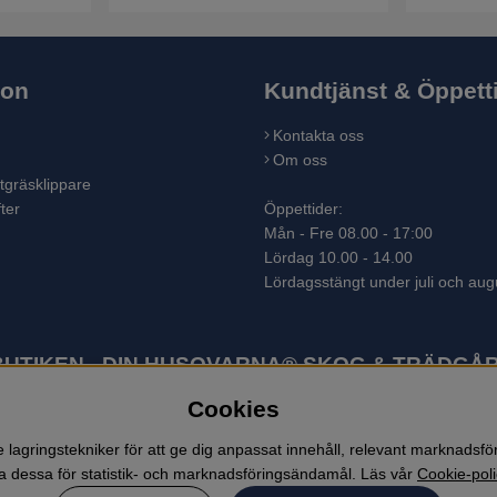
ion
Kundtjänst & Öppett
Kontakta oss
Om oss
tgräsklippare
ter
Öppettider:
Mån - Fre 08.00 - 17:00
Lördag 10.00 - 14.00
Lördagsstängt under juli och aug
TIKEN - DIN HUSQVARNA® SKOG & TRÄDGÅR
Cookies
ter som skogsmaskiner och trädgårdsmaskiner. I sortimentet finns bl.a.
 lövblåsar, jordfräsar, snöslungor, skyddskläder och arbetskläder. Ent
lagringstekniker för att ge dig anpassat innehåll, relevant marknadsf
 dessa för statistik- och marknadsföringsändamål. Läs vår
Cookie-poli