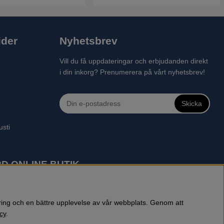
ider
Nyhetsbrev
Vill du få uppdateringar och erbjudanden direkt
i din inkorg? Prenumerera på vårt nyhetsbrev!
Skicka
usti
D ONLINE BUTIK
 robotgräsklippare, motorsågar, röjsågar, trimmers, riders,
reprenadbutiken har snabba leveranser av Husqvarna produkter.
öring och en bättre upplevelse av vår webbplats. Genom att
cy
.