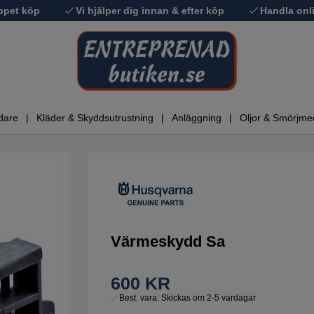
ppet köp
Vi hjälper dig innan & efter köp
Handla onli
dare
Kläder & Skyddsutrustning
Anläggning
Oljor & Smörjme
Värmeskydd Sa
600
KR
Best. vara. Skickas om 2-5 vardagar