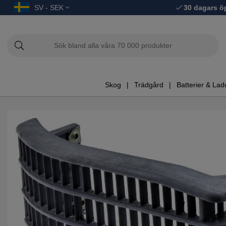
SV - SEK
30 dagars ö
Skog
Trädgård
Batterier & Lad