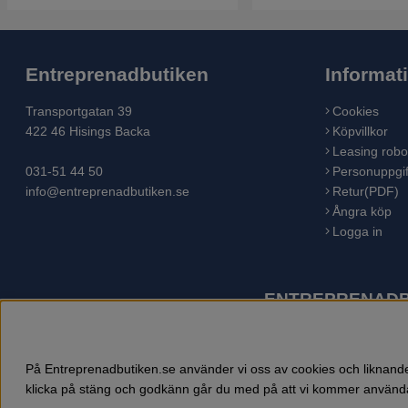
Entreprenadbutiken
Informat
Transportgatan 39
Cookies
422 46 Hisings Backa
Köpvillkor
Leasing robo
031-51 44 50
Personuppgif
info@entreprenadbutiken.se
Retur(PDF)
Ångra köp
Logga in
ENTREPRENADBU
Husqvarna är världens största tillverkare av utomhusproduk
åkgräsklippare, trädgårdstraktorer, gräsklippare, häcksaxar,
På Entreprenadbutiken.se använder vi oss av cookies och liknande 
klicka på stäng och godkänn går du med på att vi kommer använda