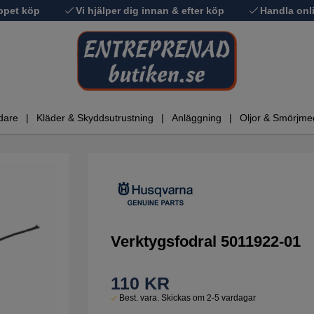
ppet köp
Vi hjälper dig innan & efter köp
Handla onli
dare
Kläder & Skyddsutrustning
Anläggning
Oljor & Smörjme
Verktygsfodral 5011922-01
110
KR
Best. vara. Skickas om 2-5 vardagar