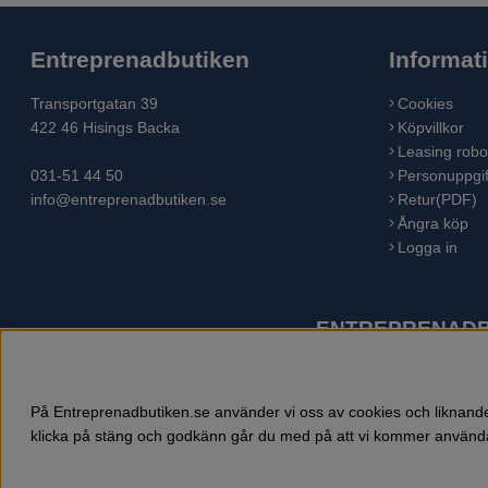
Entreprenadbutiken
Informat
Transportgatan 39
Cookies
422 46 Hisings Backa
Köpvillkor
Leasing robo
031-51 44 50
Personuppgif
info@entreprenadbutiken.se
Retur(PDF)
Ångra köp
Logga in
ENTREPRENADBU
Husqvarna är världens största tillverkare av utomhusproduk
åkgräsklippare, trädgårdstraktorer, gräsklippare, häcksaxar,
På Entreprenadbutiken.se använder vi oss av cookies och liknande 
klicka på stäng och godkänn går du med på att vi kommer använda