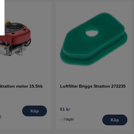
Stratton motor 15.5hk
Luftfilter Briggs Stratton 272235
61 kr
.
Köp
2-
I lager
Köp