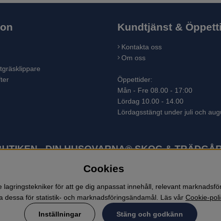
ion
Kundtjänst & Öppett
Kontakta oss
Om oss
tgräsklippare
ter
Öppettider:
Mån - Fre 08.00 - 17:00
Lördag 10.00 - 14.00
Lördagsstängt under juli och aug
TIKEN - DIN HUSQVARNA® SKOG & TRÄDGÅR
Cookies
ter som skogsmaskiner och trädgårdsmaskiner. I sortimentet finns bl.a.
 lövblåsar, jordfräsar, snöslungor, skyddskläder och arbetskläder. Ent
lagringstekniker för att ge dig anpassat innehåll, relevant marknadsf
 dessa för statistik- och marknadsföringsändamål. Läs vår
Cookie-poli
Inställningar
Stäng och godkänn