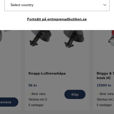
Select country
Fortsätt på entreprenadbutiken.se
Knapp-Luftrenarkåpa
Briggs & 
Intek I/C
56 kr
15900 kr
Best. vara.
Best. vara
Köp
Skickas om 2-
Skickas om 
ervera
5 vardagar
5 vardagar