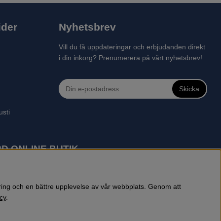
ider
Nyhetsbrev
Vill du få uppdateringar och erbjudanden direkt
i din inkorg? Prenumerera på vårt nyhetsbrev!
Skicka
usti
D ONLINE BUTIK
 robotgräsklippare, motorsågar, röjsågar, trimmers, riders,
reprenadbutiken har snabba leveranser av Husqvarna produkter.
öring och en bättre upplevelse av vår webbplats. Genom att
cy
.