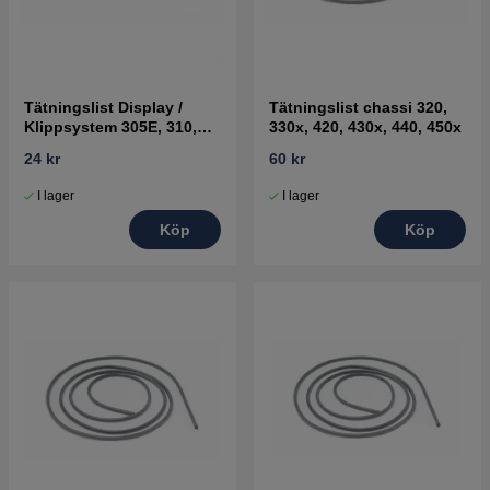
Tätningslist Display /
Tätningslist chassi 320,
Klippsystem 305E, 310,
330x, 420, 430x, 440, 450x
315, 315X, 320, 430X, 450X
24 kr
60 kr
Nera
I lager
I lager
Köp
Köp