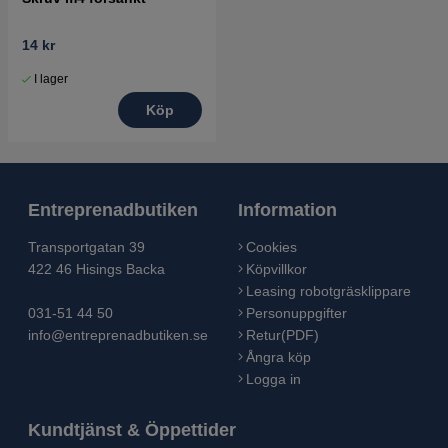
14 kr
I lager
Köp
Entreprenadbutiken
Information
Transportgatan 39
Cookies
422 46 Hisings Backa
Köpvillkor
Leasing robotgräsklippare
031-51 44 50
Personuppgifter
info@entreprenadbutiken.se
Retur(PDF)
Ångra köp
Logga in
Kundtjänst & Öppettider