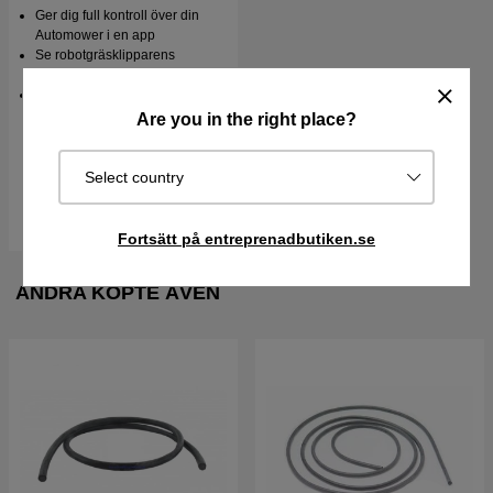
Ger dig full kontroll över din
Automower i en app
Se robotgräsklipparens
position via GPS
10 års användning av data
ingår
Are you in the right place?
3990 kr
Select country
I lager
Köp
Fortsätt på entreprenadbutiken.se
ANDRA KÖPTE ÄVEN