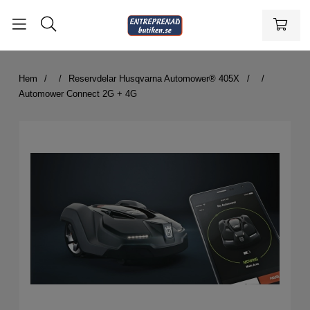
Hem
Reservdelar Husqvarna Automower® 405X
Automower Connect 2G + 4G