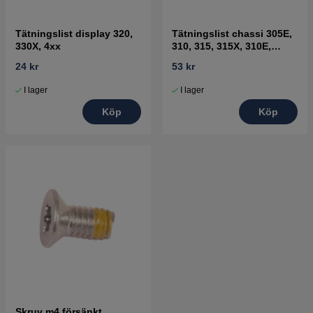
Tätningslist display 320,
Tätningslist chassi 305E,
330X, 4xx
310, 315, 315X, 310E,
405XE, 410XE, Sileno
24 kr
53 kr
I lager
I lager
Köp
Köp
Skruv m4 försänkt