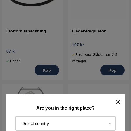
Flottörhuspackning
Fjäder-Regulator
107 kr
87 kr
Best. vara. Skickas om 2-5
I lager
vardagar
Köp
Köp
Are you in the right place?
Select country