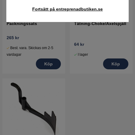
Fortsätt på entreprenadbutiken.se
Packningssats
Tätning-Choke/Axelspjäll
265 kr
64 kr
Best. vara. Skickas om 2-5
I lager
vardagar
Köp
Köp