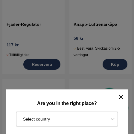
Fjäder-Regulator
Knapp-Luftrenarkåpa
56 kr
117 kr
Best. vara. Skickas om 2-5
Tillfälligt slut
vardagar
Reservera
Köp
Are you in the right place?
Select country