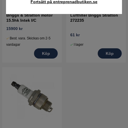
Fortsätt på entreprenadbutiken.se
Briggs & Stratton motor
Luftfilter Briggs Stratton
15.5hk Intek I/C
272235
15900 kr
61 kr
Best. vara. Skickas om 2-5
I lager
vardagar
Köp
Köp