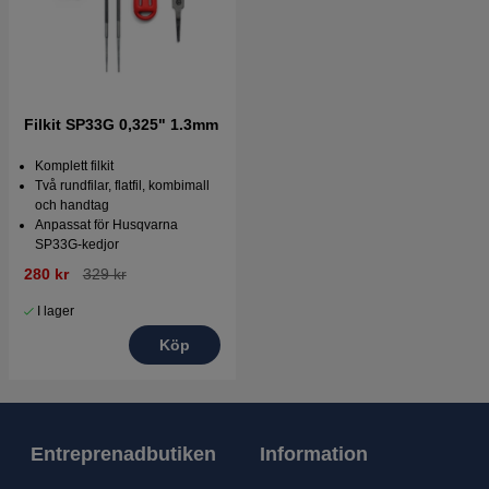
Filkit SP33G 0,325" 1.3mm
Komplett filkit
Två rundfilar, flatfil, kombimall
och handtag
Anpassat för Husqvarna
SP33G-kedjor
280 kr
329 kr
I lager
Köp
Entreprenadbutiken
Information