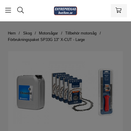
Hem
Skog
Motorsågar
Tillbehör motorsåg
Förbrukningspaket SP33G 13" X-CUT - Large