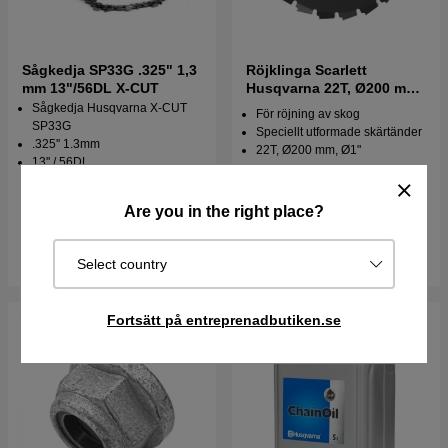
Sågkedja SP33G .325" 1,3
Röjklinga Scarlett
mm 13"/56DL X-CUT
Husqvarna 22T, Ø200 mm,
Ø1"
Sågkedja Husqvarna X-CUT
För röjning av skog
SP33G
Speciellt utformade skärtänder
.325'' 1.3mm
22T, Ø200 mm, Ø1"
13'' / 56DL
188 kr
299 kr
229 kr
279 kr
Are you in the right place?
I lager
I lager
Köp
Köp
Select country
Fortsätt på entreprenadbutiken.se