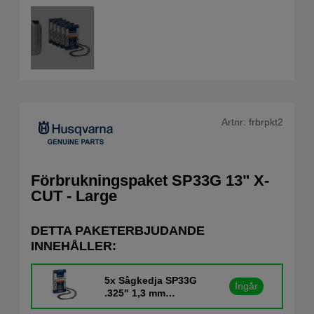
Artnr:
frbrpkt2
Förbrukningspaket SP33G 13" X-
CUT - Large
DETTA PAKETERBJUDANDE
INNEHÅLLER:
5x
Sågkedja SP33G
Ingår
.325" 1,3 mm
13"/56DL X-CUT