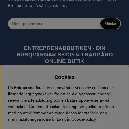
Prenumerera på vårt nyhetsbrev!
Skicka
ENTREPRENADBUTIKEN - DIN
HUSQVARNA® SKOG & TRÄDGÅRD
ONLINE BUTIK
Husqvarna är världens största tillverkare av
Cookies
utomhusprodukter som skogsmaskiner och
trädgårdsmaskiner. I sortimentet finns bl.a. robotgräsklippare,
På Entreprenadbutiken.se använder vi oss av cookies och
motorsågar, röjsågar, trimmers, riders, åkgräsklippare,
liknande lagringstekniker för att ge dig anpassat innehåll,
trädgårdstraktorer, gräsklippare, häcksaxar, lövblåsar,
relevant marknadsföring och en bättre upplevelse av vår
jordfräsar, snöslungor, skyddskläder och arbetskläder.
webbplats. Genom att klicka på stäng och godkänn går du
Entreprenadbutiken har snabba leveranser av Husqvarna
med på att vi kommer använda dessa för statistik- och
produkter.
marknadsföringsändamål. Läs vår
Cookie-policy
.