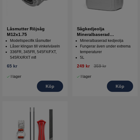
Låsmutter Röjsåg
Sågkedjeolja
M12x1.75
Mineralbaserad
Husqvarna 5L
Modellspecifik låsmutter
Mineralbaserad kedjeolja
Låser klingan till vinkelväxeln
Fungerar även under extrema
336FR, 345FR, 545FX/FXT,
temperaturer
545RX/RXT mfl
5L
65 kr
249 kr
359 kr
I lager
I lager
Köp
Köp