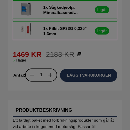
1x
Sågkedjeolja
Ingår
Mineralbaserad
Husqvarna 5L
1x
Filkit SP33G 0,325"
Ingår
1.3mm
1469
KR
2183
KR
I lager
Antal:
LÄGG I VARUKORGEN
PRODUKTBESKRIVNING
Ett färdigt paket med förbrukningsprodukter som går åt
vid arbete i skogen med motorsåg. Passar till