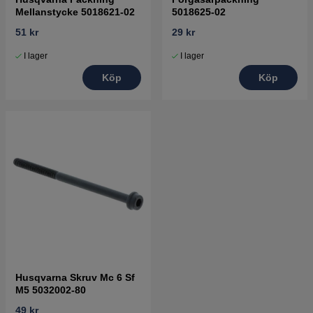
Mellanstycke 5018621-02
5018625-02
51 kr
29 kr
I lager
I lager
Köp
Köp
Husqvarna Skruv Mc 6 Sf
M5 5032002-80
49 kr