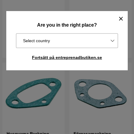
Tätring 15X26X6 5032602-
Husqvarna Tätring
04
5016149-01
Are you in the right place?
156 kr
156 kr
I lager
I lager
Select country
Köp
Köp
Fortsätt på entreprenadbutiken.se
Husqvarna Packning
Förgasarpackning