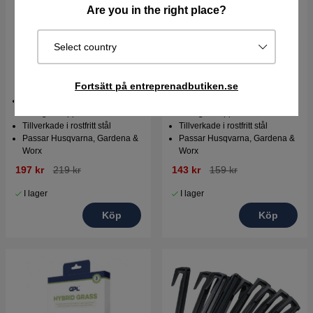
Are you in the right place?
Select country
Kniv Automower 30-pack
Kniv Automower 9-pack
Fortsätt på entreprenadbutiken.se
Ersättningsknivar för
Ersättningsknivar för
robotgräsklippare
robotgräsklippare
Tillverkade i rostfritt stål
Tillverkade i rostfritt stål
Passar Husqvarna, Gardena &
Passar Husqvarna, Gardena &
Worx
Worx
197 kr
219 kr
143 kr
159 kr
I lager
I lager
Köp
Köp