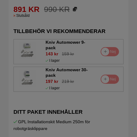
891
KR
990
KR
Slutsåld
TILLBEHÖR VI REKOMMENDERAR
Kniv Automower 9-
pack
Nej
143 kr
159 kr
I lager
Kniv Automower 30-
pack
Nej
197 kr
219 kr
I lager
DITT PAKET INNEHÅLLER
GPL Installationskit Medium 250m för
robotgräsklippare