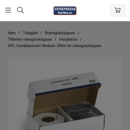
Hem
Trädgård
Robotgräsklippare
Tillbehör robotgräsklippare
Installation
GPL Installationskit Medium 250m för robotgräsklippare