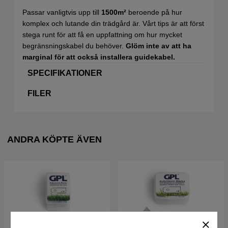
Passar vanligtvis upp till
1500
m²
beroende på hur
komplex och lutande din trädgård är. Vårt tips är att först
stega runt för att få en uppfattning om hur mycket
begränsningskabel du behöver.
Glöm inte av att ha
marginal för att också installera guidekabel.
SPECIFIKATIONER
FILER
ANDRA KÖPTE ÄVEN