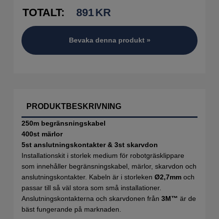
TOTALT:
891
KR
Bevaka denna produkt »
PRODUKTBESKRIVNING
250m begränsningskabel
400st märlor
5st anslutningskontakter & 3st skarvdon
Installationskit i storlek medium för robotgräsklippare
som innehåller begränsningskabel, märlor, skarvdon och
anslutningskontakter. Kabeln är i storleken
Ø2,7mm
och
passar till så väl stora som små installationer.
Anslutningskontakterna och skarvdonen från
3M™
är de
bäst fungerande på marknaden.