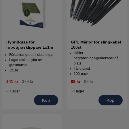
Hybridgräs för
GPL Märlor för slingkabel
robotgräsklippare 1x1m
100st
Håller
Förbättrar grepp i sluttningar
begränsnings/guidekabel på
Lagar utslitna ytor av
plats
gräsmattan
Tålig plast
1x1m
100-pack
341 kr
379 kr
89 kr
99 kr
I lager
I lager
Köp
Köp