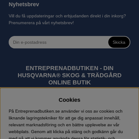
Nyhetsbrev
Vill du få uppdateringar och erbjudanden direkt i din inkorg?
Prenumerera på vårt nyhetsbrev!
Skicka
ENTREPRENADBUTIKEN - DIN
HUSQVARNA® SKOG & TRÄDGÅRD
ONLINE BUTIK
Husqvarna är världens största tillverkare av
Cookies
utomhusprodukter som skogsmaskiner och
trädgårdsmaskiner. I sortimentet finns bl.a. robotgräsklippare,
På Entreprenadbutiken.se använder vi oss av cookies och
motorsågar, röjsågar, trimmers, riders, åkgräsklippare,
liknande lagringstekniker för att ge dig anpassat innehåll,
trädgårdstraktorer, gräsklippare, häcksaxar, lövblåsar,
relevant marknadsföring och en bättre upplevelse av vår
jordfräsar, snöslungor, skyddskläder och arbetskläder.
webbplats. Genom att klicka på stäng och godkänn går du
Entreprenadbutiken har snabba leveranser av Husqvarna
med på att vi kommer använda dessa för statistik- och