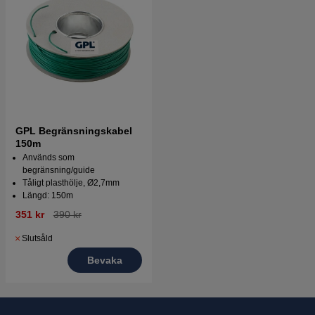
GPL Begränsningskabel
150m
Används som
begränsning/guide
Tåligt plasthölje, Ø2,7mm
Längd: 150m
351 kr
390 kr
Slutsåld
Bevaka