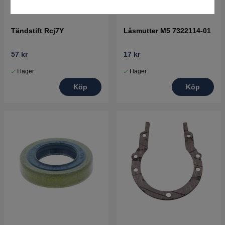
Tändstift Rcj7Y
Låsmutter M5 7322114-01
57 kr
17 kr
I lager
I lager
Köp
Köp