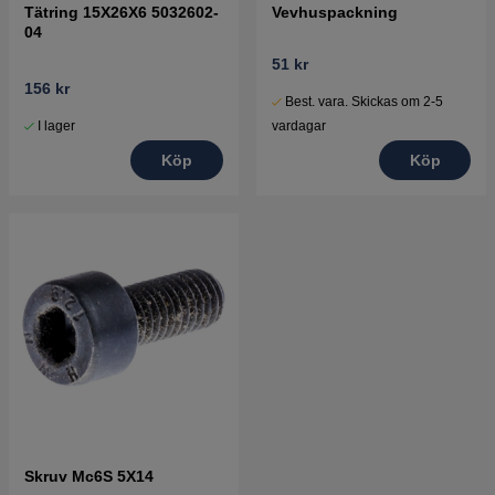
Tätring 15X26X6 5032602-
Vevhuspackning
04
51 kr
156 kr
Best. vara. Skickas om 2-5
I lager
vardagar
Köp
Köp
Skruv Mc6S 5X14