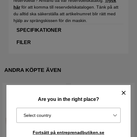
reservdelar? Använd då vår reservdelskatalog.
Tryck
här
för att komma till reservdelskatalogen. Tänk på att
du alltid ska säkerställa att artikelnumret blir rätt med
hjälp av sprängskissen för din maskin.
SPECIFIKATIONER
FILER
ANDRA KÖPTE ÄVEN
Are you in the right place?
Select country
Fortsätt på entreprenadbutiken.se