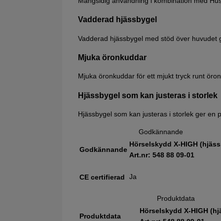
Mångsidig användning i kombination med Husqva
Vadderad hjässbygel
Vadderad hjässbygel med stöd över huvudet 
Mjuka öronkuddar
Mjuka öronkuddar för ett mjukt tryck runt öro
Hjässbygel som kan justeras i storlek
Hjässbygel som kan justeras i storlek ger en
Godkännande
Hörselskydd X-HIGH (hjäss
Godkännande
Art.nr: 548 88 09‑01
Ja
CE certifierad
Produktdata
Hörselskydd X-HIGH (hj
Produktdata