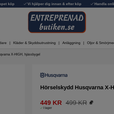
ppet köp
Vi hjälper dig innan & efter köp
Handla onli
dare
Kläder & Skyddsutrustning
Anläggning
Oljor & Smörjme
qvarna X-HIGH, hjässbygel
Hörselskydd Husqvarna X-H
449
KR
499
KR
I lager