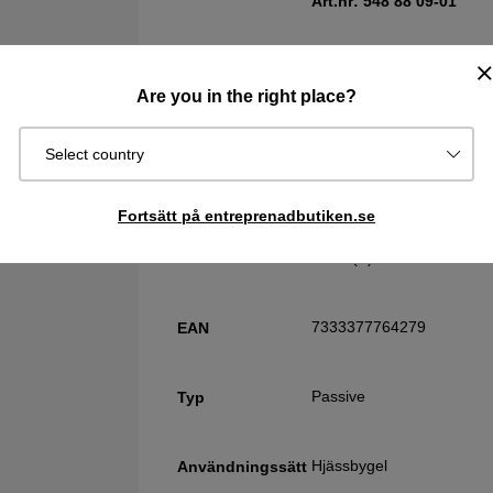
Art.nr: 548 88 09‑01
EN 352-1, ANSI S3.19, A
Godkänd enligt
Are you in the right place?
383 g
Vikt
Select country
33 dB(A)
SNR
Fortsätt på entreprenadbutiken.se
26 dB(A)
NRR
7333377764279
EAN
Passive
Typ
Hjässbygel
Användningssätt