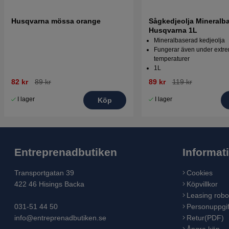
Husqvarna mössa orange
Sågkedjeolja Mineralb
Husqvarna 1L
Mineralbaserad kedjeolja
Fungerar även under extr
temperaturer
1L
82 kr
89 kr
89 kr
119 kr
I lager
I lager
Köp
Entreprenadbutiken
Informat
Transportgatan 39
Cookies
422 46 Hisings Backa
Köpvillkor
Leasing robo
031-51 44 50
Personuppgif
info@entreprenadbutiken.se
Retur(PDF)
Ångra köp