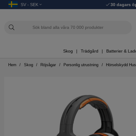
SV - SEK
30 dagars ö
Skog
Trädgård
Batterier & Lad
Hem
Skog
Röjsågar
Personlig utrustning
Hörselskydd Hus