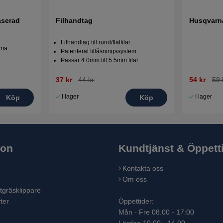
aserad
Filhandtag
Husqvarn
Filhandtag till rund/flatfilar
ema
Patenterat fillåsningssystem
Passar 4.0mm till 5.5mm filar
37 kr
44 kr
54 kr
59 
I lager
I lager
Köp
Köp
ion
Kundtjänst & Öppett
Kontakta oss
Om oss
tgräsklippare
ter
Öppettider:
Mån - Fre 08.00 - 17:00
Lördag 10.00 - 14.00