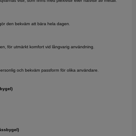
rnas visir, som finns med plexivisir eller nätvisir av metall.
gör den bekväm att bära hela dagen.
nen, för utmärkt komfort vid långvarig användning.
 personlig och bekväm passform för olika användare.
bygel)
ässbygel)