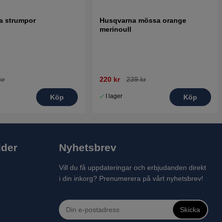
a strumpor
Husqvarna mössa orange
merinoull
kr
220 kr
239 kr
I lager
Köp
Köp
ider
Nyhetsbrev
Vill du få uppdateringar och erbjudanden direkt
i din inkorg? Prenumerera på vårt nyhetsbrev!
Skicka