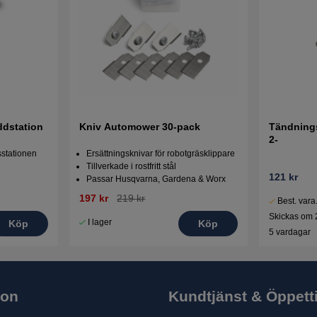
ddstation
Kniv Automower 30-pack
Tändnings
2-
gsstationen
Ersättningsknivar för robotgräsklippare
Tillverkade i rostfritt stål
121 kr
Passar Husqvarna, Gardena & Worx
197 kr
219 kr
Best. vara
Skickas om 
I lager
Köp
Köp
5 vardagar
ion
Kundtjänst & Öppett