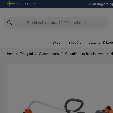
SV - SEK
30 dagars ö
Skog
Trädgård
Batterier & Lad
Hem
Trädgård
Grästrimmers
Grästrimmers bensindrivna
H