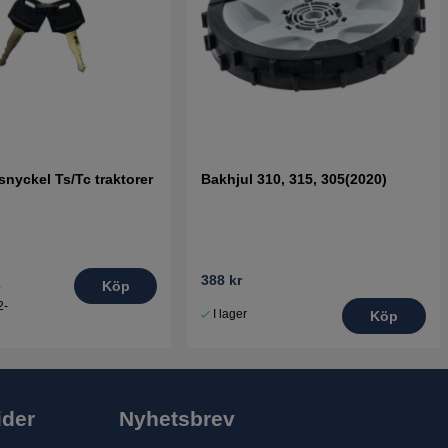
nyckel Ts/Tc traktorer
Bakhjul 310, 315, 305(2020)
388 kr
.
Köp
2-
I lager
Köp
ider
Nyhetsbrev