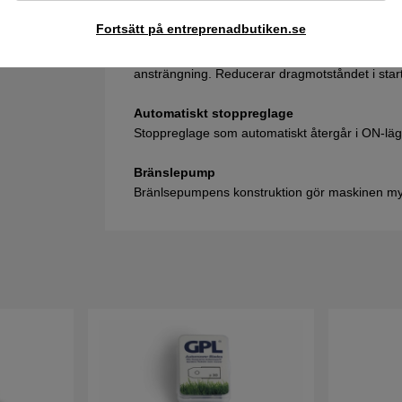
Fortsätt på entreprenadbutiken.se
Smart Start®
Motor och startapparat är utvecklad så att ma
ansträngning. Reducerar dragmotståndet i start
Automatiskt stoppreglage
Stoppreglage som automatiskt återgår i ON-läge
Bränslepump
Bränlsepumpens konstruktion gör maskinen myck