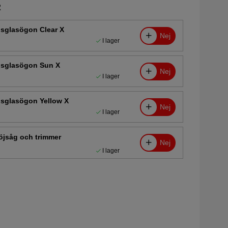
R
sglasögon Clear X
Nej
I lager
sglasögon Sun X
Nej
I lager
sglasögon Yellow X
Nej
I lager
öjsåg och trimmer
Nej
I lager