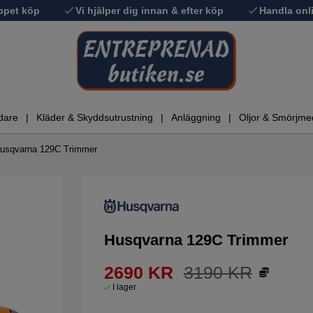
ppet köp
Vi hjälper dig innan & efter köp
Handla onli
dare
Kläder & Skyddsutrustning
Anläggning
Oljor & Smörjme
usqvarna 129C Trimmer
Husqvarna 129C Trimmer
2690
KR
3190
KR
I lager