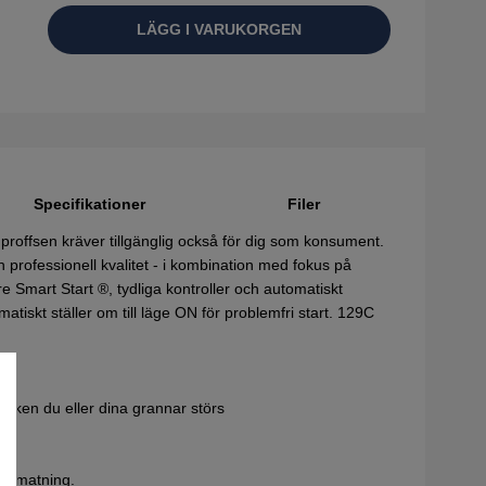
LÄGG I VARUKORGEN
Specifikationer
Filer
offsen kräver tillgänglig också för dig som konsument.
professionell kvalitet - i kombination med fokus på
re Smart Start ®, tydliga kontroller och automatiskt
iskt ställer om till läge ON för problemfri start. 129C
varken du eller dina grannar störs
rådmatning.