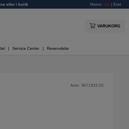
ne eller i butik
Moms:
Inkl
|
Exkl
VARUKORG
del
Service Center
Reservdelar
Artnr:
9671932-02