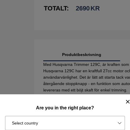
TOTALT:
2690
KR
Produktbeskrivning
Med Husqvarna Trimmer 129C, är kraften som pr
Husqvarna 129C har en kraftfull 27cc motor och 
användarvänlighet. Det är lätt att starta tack va
återgående stoppknapp - en funktion som automat
levereras med ett böjt skaft för enkel trimning.
Lågt motorljud
Are you in the right place?
Motorkonstruktion som ger låg ljudnivå, så att 
Tap 'n Go trimmerhuvud
Select country
Dubbelt trådsystem med Tap 'n Go för snabb t