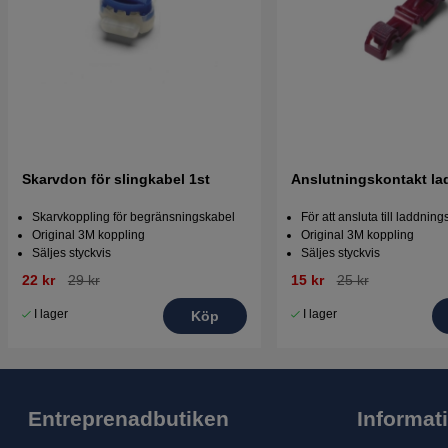
Skarvdon för slingkabel 1st
Anslutningskontakt la
Skarvkoppling för begränsningskabel
För att ansluta till laddnin
Original 3M koppling
Original 3M koppling
Säljes styckvis
Säljes styckvis
22 kr
29 kr
15 kr
25 kr
I lager
I lager
Köp
Entreprenadbutiken
Informat