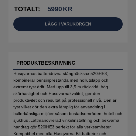
TOTALT:
5990
KR
LÄGG I VARUKORGEN
PRODUKTBESKRIVNING
Husqvarnas batteridrivna stånghäcksax 520iHE3,
kombinerar bensinprestanda med nollutsläpp och
extremt tyst drift. Med upp till 3,5 m räckvidd, hög
skärhastighet och Husqvarnakvalitet, ger den
produktivitet och resultat på professionell nivå. Den är
tyst vilket gör den extra lämplig för användning i
bullerkänsliga miljöer såsom bostadsområden, hotell och
sjukhus .Lättmanövrerad vinkelinställning och bekväma
handtag gör 520iHE3 perfekt för alla verksamheter.
Kompatibel med alla Husqvarna Bli-batterier och