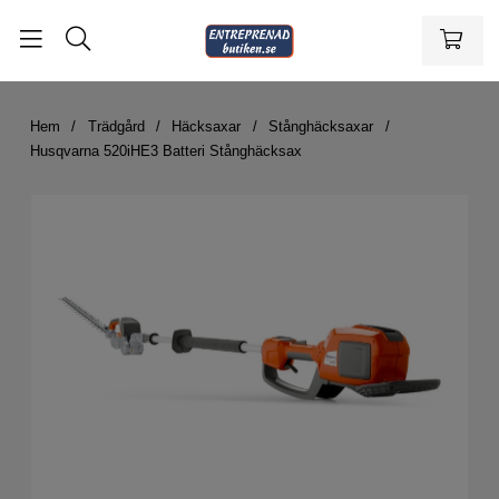
Hem
Trädgård
Häcksaxar
Stånghäcksaxar
Husqvarna 520iHE3 Batteri Stånghäcksax