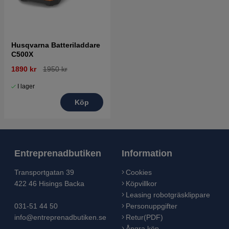
Husqvarna Batteriladdare
C500X
1890 kr
1950 kr
I lager
Köp
Entreprenadbutiken
Information
Transportgatan 39
Cookies
422 46 Hisings Backa
Köpvillkor
Leasing robotgräsklippare
031-51 44 50
Personuppgifter
info@entreprenadbutiken.se
Retur(PDF)
Ångra köp