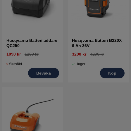
Husqvarna Batteriladdare
Husqvarna Batteri B220X
QC250
6 Ah 36V
1090 kr
1250 kr
3290 kr
4290 kr
Slutsåld
I lager
Bevaka
Köp