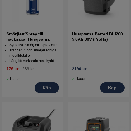
Smörjfett/Spray till
Husqvarna Batteri BLi200
häcksaxar Husqvarna
5.0Ah 36V (Proffs)
Syntetiskt smörjfett i sprayform
Tränger in och smörjer rörliga
metalldetaljer
Långtidsverkande rostskydd
179 kr
239 kr
2190 kr
I lager
I lager
Köp
Köp