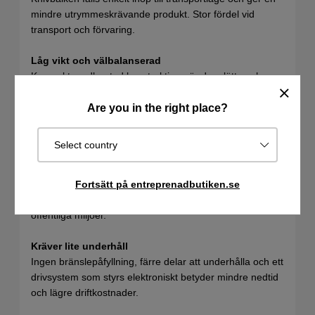
mindre utrymmeskrävande produkt. Stor fördel vid
transport och förvaring.
Låg vikt och välbalanserad
Kompakt, nedbantad konstruktion gör dem lätta och
välbalanserade.
Are you in the right place?
Tyst drift
Ljudnivån från våra batterimaskiner är upp till 13 dB(A)
Select country
lägre än från en bensindriven maskin vilket är stor
skillnad. En minskning om 3 dB(A) upplevs normalt som
Fortsätt på entreprenadbutiken.se
en halvering av ljudnivån. Detta gör arbetet mycket
behagligare och gör att du kan arbeta i de mest
offentliga miljöer.
Kräver lite underhåll
Ingen bränslepåfyllning, färre delar att underhålla och ett
drivsystem som styrs elektroniskt betyder mindre nedtid
och lägre driftkostnader.