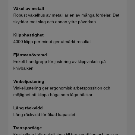
Växel av metall
Robust växelhus av metall är en av många fördelar. Det
skyddar mot slag och annan yttre påverkan.
Klipphastighet
4000 klipp per minut ger utmärkt resultat
Fjärrmanövrerad
Enkelt handgrepp för justering av klippvinkeln på
knivbalken.
Vinkeljustering
Vinkeljustering ger ergonomisk arbetspossition och
möjlighet att klippa höga som låga häckar.
Lång räckvidd
Lång räckvidd för ökad kapacitet.
Transportläge
Knivbalken fälls enkelt ihop till transportläge och ger en