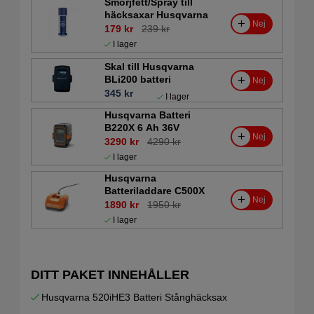
Smörjfett/Spray till
häcksaxar Husqvarna
Nej
179 kr
239 kr
I lager
Skal till Husqvarna
BLi200 batteri
Nej
345 kr
I lager
Husqvarna Batteri
B220X 6 Ah 36V
Nej
3290 kr
4290 kr
I lager
Husqvarna
Batteriladdare C500X
Nej
1890 kr
1950 kr
I lager
DITT PAKET INNEHÅLLER
Husqvarna 520iHE3 Batteri Stånghäcksax