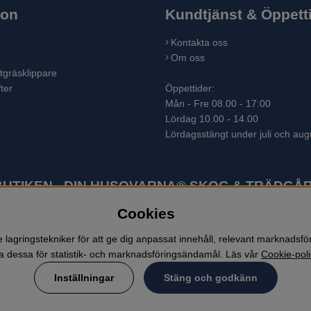
ion
Kundtjänst & Öppett
Kontakta oss
Om oss
tgräsklippare
ter
Öppettider:
Mån - Fre 08.00 - 17:00
Lördag 10.00 - 14.00
Lördagsstängt under juli och aug
TIKEN - DIN HUSQVARNA® SKOG & TRÄDGÅR
Cookies
ter som skogsmaskiner och trädgårdsmaskiner. I sortimentet finns bl.a.
 lövblåsar, jordfräsar, snöslungor, skyddskläder och arbetskläder. Ent
lagringstekniker för att ge dig anpassat innehåll, relevant marknadsf
 dessa för statistik- och marknadsföringsändamål. Läs vår
Cookie-poli
Inställningar
Stäng och godkänn