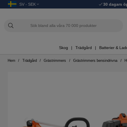
SV - SEK
30 dagars ö
Skog
Trädgård
Batterier & Lad
Hem
Trädgård
Grästrimmers
Grästrimmers bensindrivna
H