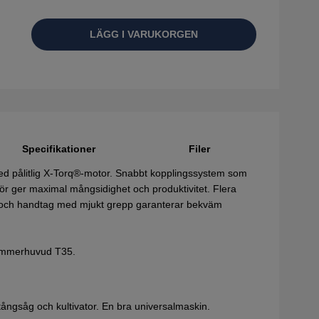
LÄGG I VARUKORGEN
Specifikationer
Filer
 med pålitlig X-Torq®-motor. Snabbt kopplingssystem som
hör ger maximal mångsidighet och produktivitet. Flera
tem och handtag med mjukt grepp garanterar bekväm
rimmerhuvud T35.
stångsåg och kultivator. En bra universalmaskin.