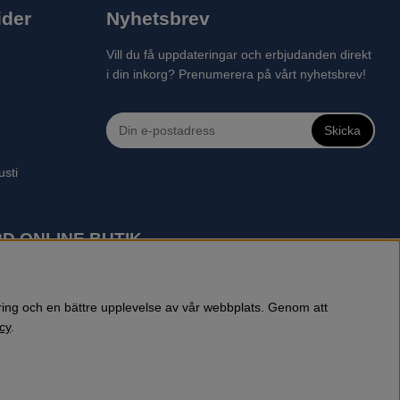
ider
Nyhetsbrev
Vill du få uppdateringar och erbjudanden direkt
i din inkorg? Prenumerera på vårt nyhetsbrev!
Skicka
usti
D ONLINE BUTIK
 robotgräsklippare, motorsågar, röjsågar, trimmers, riders,
reprenadbutiken har snabba leveranser av Husqvarna produkter.
öring och en bättre upplevelse av vår webbplats. Genom att
cy
.