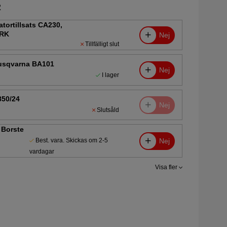
R
tortillsats CA230,
5RK
Nej
Tillfälligt slut
Husqvarna BA101
Nej
I lager
850/24
Nej
Slutsåld
 Borste
Nej
Best. vara. Skickas om 2-5
vardagar
Visa fler