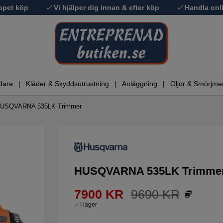
ppet köp
Vi hjälper dig innan & efter köp
Handla onli
dare
Kläder & Skyddsutrustning
Anläggning
Oljor & Smörjme
USQVARNA 535LK Trimmer
HUSQVARNA 535LK Trimme
7900
KR
9690
KR
I lager