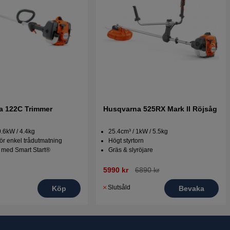
a 122C Trimmer
Husqvarna 525RX Mark II Röjsåg
0.6kW / 4.4kg
25.4cm³ / 1kW / 5.5kg
för enkel trådutmatning
Högt styrtorn
t med Smart Start®
Gräs & slyröjare
5990 kr
6890 kr
Slutsåld
Köp
Bevaka