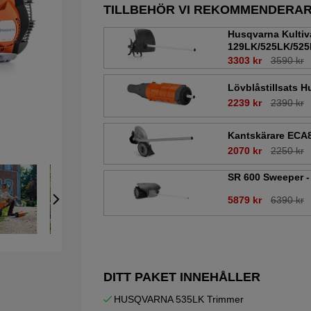
TILLBEHÖR VI REKOMMENDERA
Husqvarna Kultiva
129LK/525LK/52
3303 kr
3590 kr
Lövblåstillsats 
2239 kr
2390 kr
Kantskärare ECA
2070 kr
2250 kr
SR 600 Sweeper -
5879 kr
6390 kr
DITT PAKET INNEHÅLLER
HUSQVARNA 535LK Trimmer