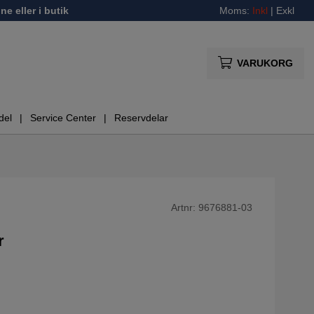
ne eller i butik
Moms:
Inkl
|
Exkl
VARUKORG
del
Service Center
Reservdelar
Artnr:
9676881-03
r