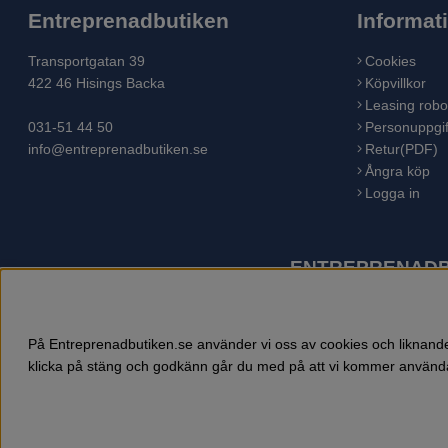
Entreprenadbutiken
Informat
Transportgatan 39
Cookies
422 46 Hisings Backa
Köpvillkor
Leasing robo
031-51 44 50
Personuppgif
info@entreprenadbutiken.se
Retur(PDF)
Ångra köp
Logga in
ENTREPRENADBU
Husqvarna är världens största tillverkare av utomhusproduk
åkgräsklippare, trädgårdstraktorer, gräsklippare, häcksaxar,
På Entreprenadbutiken.se använder vi oss av cookies och liknande 
klicka på stäng och godkänn går du med på att vi kommer använda