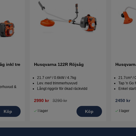
g inkl tre
Husqvarna 122R Röjsåg
Husqvarn
21.7 cm³ / 0.6kW / 4.7kg
21.7cm³ / 
Lev. med trimmerhuvuvd
Tap 'n Go 
merhuvud &
Långt riggrör för ökad räckvidd
Enkel star
2990 kr
3290 kr
2450 kr
I lager
I lager
Köp
Köp