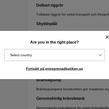
Delbart riggrör
Tvådelat riggrör för enkel transport och förvari
Skyddsplåt
Slitstark skyddsplåt i metall skyddar effektivt m
Are you in the right place?
Automatiskt stoppreglage
Stoppreglage som automatiskt återgår i ON-läge
Select country
Lättservad startapparat
Fortsätt på entreprenadbutiken.se
Den lättservade startapparaten gör det lätt att 
Bränslepump
Bränlsepumpens konstruktion gör maskinen myck
Genomskinlig bränsletank
Genomskinlig bränsletank för enkel bränslepåfy