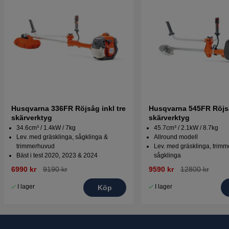
Husqvarna 336FR Röjsåg inkl tre
Husqvarna 545FR Röjså
skärverktyg
skärverktyg
34.6cm³ / 1.4kW / 7kg
45.7cm³ / 2.1kW / 8.7kg
Lev. med gräsklinga, sågklinga &
Allround modell
trimmerhuvud
Lev. med gräsklinga, trim
Bäst i test 2020, 2023 & 2024
sågklinga
6990 kr
9190 kr
9590 kr
12800 kr
I lager
I lager
Köp