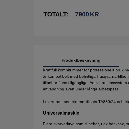
TOTALT:
7900
KR
Produktbeskrivning
Kraftfull kombitrimmer för professionellt bruk
är kompatibelt med befintliga Husqvarna-tillbe
tillbehör finns tillgängliga. Antivibrationssys
användning även under långa arbetspass.
Levereras med trimmertillsats TA850/24 och t
Universalmaskin
Flera skärverktyg som tillbehör, t ex häcksax, 