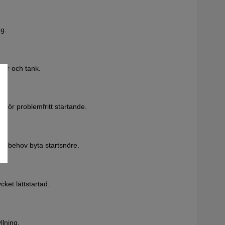
ng.
otor och tank.
 för problemfritt startande.
vid behov byta startsnöre.
et lättstartad.
llning.