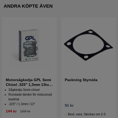
ANDRA KÖPTE ÄVEN
Motorsågkedja GPL Semi
Packning Styrsida
Chisel .325" 1,3mm 13tum
- 56DL
Sågkedja Semi-chisel
Rundade tänder för reducerad
kastrisk
.325" / 1.3mm / 13"
51 kr
144 kr
169 kr
Best. vara. Skickas om 2-5