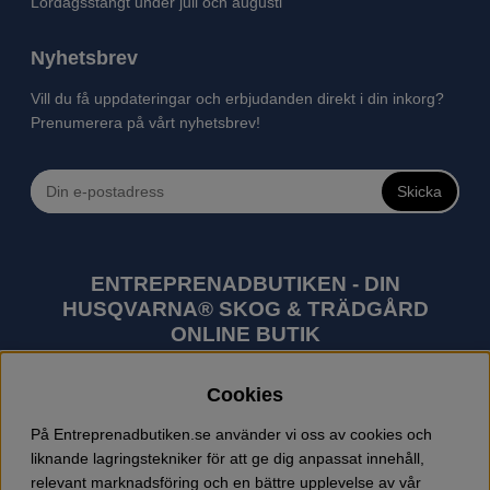
Lördagsstängt under juli och augusti
Nyhetsbrev
Vill du få uppdateringar och erbjudanden direkt i din inkorg?
Prenumerera på vårt nyhetsbrev!
Skicka
ENTREPRENADBUTIKEN - DIN
HUSQVARNA® SKOG & TRÄDGÅRD
ONLINE BUTIK
Husqvarna är världens största tillverkare av
Cookies
utomhusprodukter som skogsmaskiner och
trädgårdsmaskiner. I sortimentet finns bl.a. robotgräsklippare,
På Entreprenadbutiken.se använder vi oss av cookies och
motorsågar, röjsågar, trimmers, riders, åkgräsklippare,
liknande lagringstekniker för att ge dig anpassat innehåll,
trädgårdstraktorer, gräsklippare, häcksaxar, lövblåsar,
relevant marknadsföring och en bättre upplevelse av vår