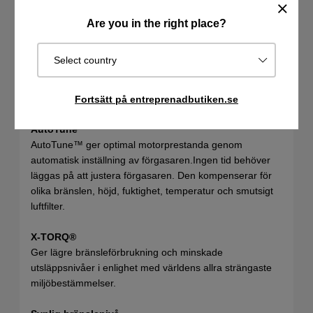
Oförlorbara startapparatskruvar
Funktionen förhindrar att skruvarna som håller
Are you in the right place?
startapparaten på plats försvinner.
Select country
Cylinderkåpa med snäpplås
Cylinderkåpa med snäpplås sparar tid vid byte av
tändstift och vid rengöring.
Fortsätt på entreprenadbutiken.se
AutoTune™
AutoTune™ ger optimal motorprestanda genom
automatisk inställning av förgasaren.Ingen tid behöver
läggas på att justera förgasaren. Den kompenserar för
olika bränslen, höjd, fuktighet, temperatur och smutsigt
luftfilter.
X-TORQ®
Ger lägre bränsleförbrukning och minskade
utsläppsnivåer i enlighet med världens allra strängaste
miljöbestämmelser.