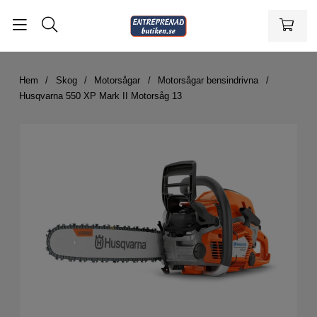
Hem
Skog
Motorsågar
Motorsågar bensindrivna
Husqvarna 550 XP Mark II Motorsåg 13