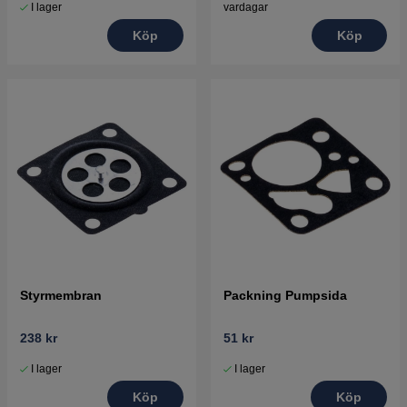
vardagar
I lager
Köp
Köp
Styrmembran
Packning Pumpsida
238 kr
51 kr
I lager
I lager
Köp
Köp