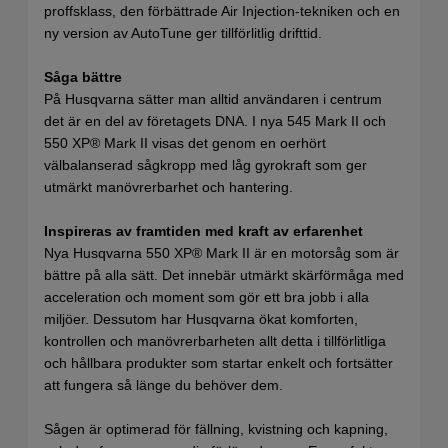
proffsklass, den förbättrade Air Injection-tekniken och en
ny version av AutoTune ger tillförlitlig drifttid.
Såga bättre
På Husqvarna sätter man alltid användaren i centrum
det är en del av företagets DNA. I nya 545 Mark II och
550 XP® Mark II visas det genom en oerhört
välbalanserad sågkropp med låg gyrokraft som ger
utmärkt manövrerbarhet och hantering.
Inspireras av framtiden med kraft av erfarenhet
Nya Husqvarna 550 XP® Mark II är en motorsåg som är
bättre på alla sätt. Det innebär utmärkt skärförmåga med
acceleration och moment som gör ett bra jobb i alla
miljöer. Dessutom har Husqvarna ökat komforten,
kontrollen och manövrerbarheten allt detta i tillförlitliga
och hållbara produkter som startar enkelt och fortsätter
att fungera så länge du behöver dem.
Sågen är optimerad för fällning, kvistning och kapning,