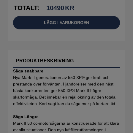
TOTALT:
10490
KR
LÄGG I VARUKORGEN
PRODUKTBESKRIVNING
Såga snabbare
Nya Mark II-generationen av 550 XP® ger kraft och
prestanda över förväntan. I jämförelser med den näst
bästa konkurrenten ger 550 XP® Mark II högre
skärförmåga. Det innebär en rejäl ökning av den totala
effektiviteten. Kort sagt kan du såga mer på kortare tid.
Såga Längre
Mark II 50 cc-motorsågarna är konstruerade för att klara
av alla situationer. Den nya luftfilterutformningen i