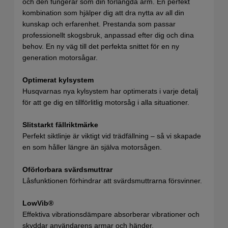
och den fungerar som din förlängda arm. En perfekt
kombination som hjälper dig att dra nytta av all din
kunskap och erfarenhet. Prestanda som passar
professionellt skogsbruk, anpassad efter dig och dina
behov. En ny väg till det perfekta snittet för en ny
generation motorsågar.
Optimerat kylsystem
Husqvarnas nya kylsystem har optimerats i varje detalj
för att ge dig en tillförlitlig motorsåg i alla situationer.
Slitstarkt fällriktmärke
Perfekt siktlinje är viktigt vid trädfällning – så vi skapade
en som håller längre än själva motorsågen.
Oförlorbara svärdsmuttrar
Låsfunktionen förhindrar att svärdsmuttrarna försvinner.
LowVib®
Effektiva vibrationsdämpare absorberar vibrationer och
skyddar användarens armar och händer.