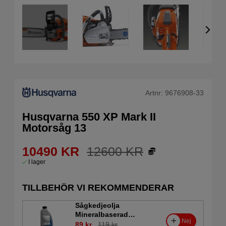
Artnr:
9676908-33
Husqvarna 550 XP Mark II
Motorsåg 13
10490
KR
12600
KR
I lager
TILLBEHÖR VI REKOMMENDERAR
Sågkedjeolja
Mineralbaserad
Nej
Husqvarna 1L
89 kr
119 kr