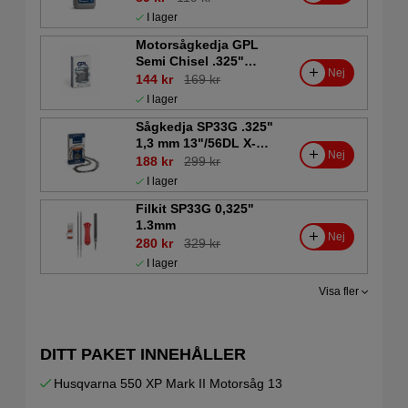
I lager
Motorsågkedja GPL
Semi Chisel .325"
Nej
1,3mm 13tum - 56DL
144 kr
169 kr
I lager
Sågkedja SP33G .325"
1,3 mm 13"/56DL X-
Nej
CUT
188 kr
299 kr
I lager
Filkit SP33G 0,325"
1.3mm
Nej
280 kr
329 kr
I lager
Visa fler
DITT PAKET INNEHÅLLER
Husqvarna 550 XP Mark II Motorsåg 13