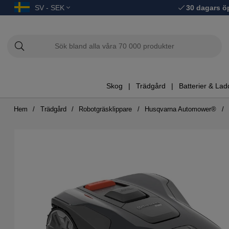
SV - SEK
30 dagars ö
Skog
Trädgård
Batterier & Lad
Hem
Trädgård
Robotgräsklippare
Husqvarna Automower®