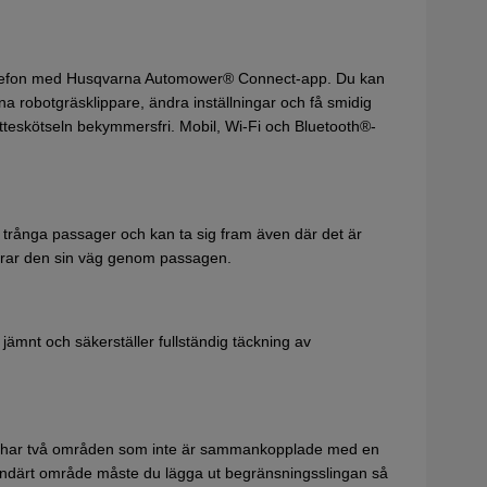
 telefon med Husqvarna Automower® Connect-app. Du kan
 robotgräsklippare, ändra inställningar och få smidig
matteskötseln bekymmersfri. Mobil, Wi-Fi och Bluetooth®-
rånga passager och kan ta sig fram även där det är
ierar den sin väg genom passagen.
jämnt och säkerställer fullständig täckning av
a har två områden som inte är sammankopplade med en
kundärt område måste du lägga ut begränsningsslingan så