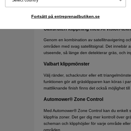
Select country
Med hjälp av AI och den inbyggda kameran ident
fortsätter att klippa gräset medan upptäckta fö
Fortsätt på entreprenadbutiken.se
oväntade stopp och skador på föremål i trädgå
Oavbruten klippning med AI vision-tekn
Genom en kombination av satellitnavigering och A
områden med svag satellitsignal. Det innebär a
utseende, så länge den detekterar gräs, och inge
Valbart klippmönster
Välj ränder, schackrutor eller ett triangelmöns
funktionen gör att gräsklipparen kan köras i paral
mattliknande finish finns det också möjlighet til
Automower® Zone Control
Med Automower® Zone Control kan du enkelt ska
klippfria zoner. Det ger dig mer kontroll över g
scheman och klipphöjder för varje område eller 
områden.