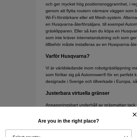
och ger mycket hög positionsnoggrannhet, i rege
genom att flytta routern närmare väggen som li
Wi-Fi-förstärkare eller ett Mesh-system. Alterna
en Husqvarna-återförsäljare, till exempel Aut
gräsklipparen. Eller så kan du köpa en Husqva
som inte kräver internetanslutning och som ge
tillbehör måste installeras av en Husqvarna-åter
Varför Husqvarna?
Vi är världsledande inom robotgräsklippning me
som förlitar sig på Automower® för en perfekt k
designade i Sverige och tillverkade i Europa, så 
Justerbara virtuella gränser
Anpassningsbart underhåll av gräsmattan tack va
virtuella gränserna är enkla att installera oc
kan skapa klippfria zoner och flera arbetsområd
Are you in the right place?
AI för identifiering och undvikande av 