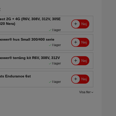
R
t 2G + 4G (R6V, 308V, 312V, 305E
320 Nera)
Nej
I lager
wer® hus Small 300/400 serie
Nej
I lager
wer® terräng kit R6V, 308V, 312V
Nej
I lager
ts Endurance 6st
Nej
I lager
Visa fler