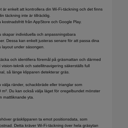
är enkelt att kontrollera din Wi-Fi-täckning och det finns
n täckning inte är tillräcklig.
ostnadsfritt från AppStore och Google Play.
u skapar individuella och anpassningsbara
er. Dessa kan enkelt justeras senare för att passa dina
s layout under säsongen.
täcka och identifiera föremål på gräsmattan och därmed
sion-teknik och satellitnavigering säkerställs full
al, så länge klipparen detekterar gräs.
 välja ränder, schackbräde eller trianglar som
00 m². Du kan också välja läget för oregelbundet mönster
n mattliknande yta.
ehöver gräsklipparen ta emot positionsdata, som
ostnad. Detta kräver Wi-Fi-täckning över hela gräsytan