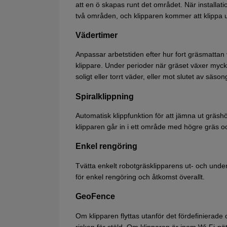
att en ö skapas runt det området. När installati
två områden, och klipparen kommer att klippa unde
Vädertimer
Anpassar arbetstiden efter hur fort gräsmattan 
klippare. Under perioder när gräset växer my
soligt eller torrt väder, eller mot slutet av säso
Spiralklippning
Automatisk klippfunktion för att jämna ut gräsh
klipparen går in i ett område med högre gräs och
Enkel rengöring
Tvätta enkelt robotgräsklipparens ut- och und
för enkel rengöring och åtkomst överallt.
GeoFence
Om klipparen flyttas utanför det fördefinierade
risken för stöld. Om klipparen är inom Wi-Fi-n