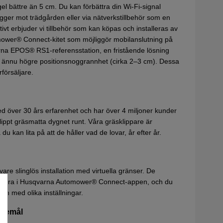
l bättre än 5 cm. Du kan förbättra din Wi-Fi-signal
gger mot trädgården eller via nätverkstillbehör som en
tivt erbjuder vi tillbehör som kan köpas och installeras av
omower® Connect-kitet som möjliggör mobilanslutning på
rna EPOS® RS1-referensstation, en fristående lösning
r ännu högre positionsnoggrannhet (cirka 2–3 cm). Dessa
försäljare.
d över 30 års erfarenhet och har över 4 miljoner kunder
lippt gräsmatta dygnet runt. Våra gräsklippare är
du kan lita på att de håller vad de lovar, år efter år.
re slinglös installation med virtuella gränser. De
h justera i Husqvarna Automower® Connect-appen, och du
en med olika inställningar.
föremål