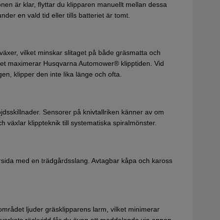
onen är klar, flyttar du klipparen manuellt mellan dessa
r en vald tid eller tills batteriet är tomt.
växer, vilket minskar slitaget på både gräsmatta och
cket maximerar Husqvarna Automower® klipptiden. Vid
ngen, klipper den inte lika länge och ofta.
öjdsskillnader. Sensorer på knivtallriken känner av om
 växlar klippteknik till systematiska spiralmönster.
ersida med en trädgårdsslang. Avtagbar kåpa och kaross
 området ljuder gräsklipparens larm, vilket minimerar
ätverkets räckvidd får du även ett meddelande via appen.