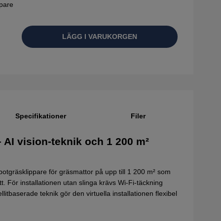
pare
LÄGG I VARUKORGEN
Specifikationer
Filer
– AI vision-teknik och 1 200 m²
tgräsklippare för gräsmattor på upp till 1 200 m² som
tt. För installationen utan slinga krävs Wi-Fi-täckning
itbaserade teknik gör den virtuella installationen flexibel