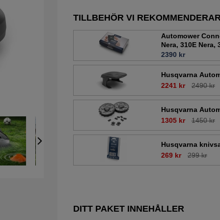
TILLBEHÖR VI REKOMMENDERA
Automower Connec
Nera, 310E Nera, 
2390 kr
Husqvarna Automo
2241 kr
2490 kr
Husqvarna Automo
1305 kr
1450 kr
Husqvarna knivsa
269 kr
299 kr
DITT PAKET INNEHÅLLER