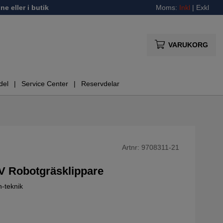
ne eller i butik
Moms:
Inkl
|
Exkl
VARUKORG
del
Service Center
Reservdelar
Artnr:
9708311-21
 Robotgräsklippare
n-teknik