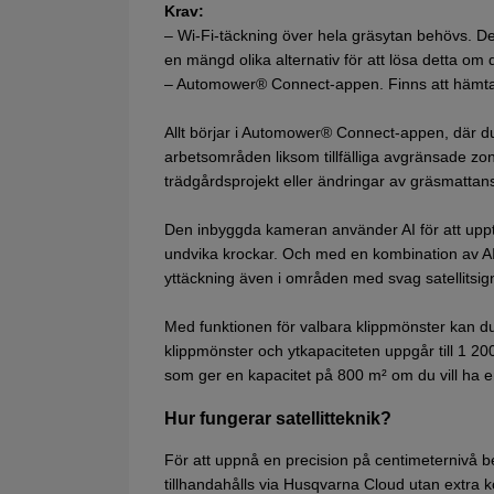
Krav:
– Wi-Fi-täckning över hela gräsytan behövs. Det 
en mängd olika alternativ för att lösa detta om di
– Automower® Connect-appen. Finns att hämta k
Allt börjar i Automower® Connect-appen, där d
arbetsområden liksom tillfälliga avgränsade zon
trädgårdsprojekt eller ändringar av gräsmattan
Den inbyggda kameran använder AI för att upp
undvika krockar. Och med en kombination av AI vi
yttäckning även i områden med svag satellitsign
Med funktionen för valbara klippmönster kan du
klippmönster och ytkapaciteten uppgår till 1 2
som ger en kapacitet på 800 m² om du vill ha e
Hur fungerar satellitteknik?
För att uppnå en precision på centimeternivå b
tillhandahålls via Husqvarna Cloud utan extra k