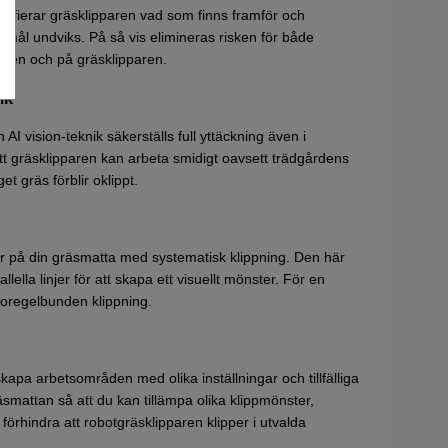
ifierar gräsklipparen vad som finns framför och
remål undviks. På så vis elimineras risken för både
rden och på gräsklipparen.
ik
I vision-teknik säkerställs full yttäckning även i
tt gräsklipparen kan arbeta smidigt oavsett trädgårdens
t gräs förblir oklippt.
ter på din gräsmatta med systematisk klippning. Den här
lella linjer för att skapa ett visuellt mönster. För en
l oregelbunden klippning.
pa arbetsområden med olika inställningar och tillfälliga
räsmattan så att du kan tillämpa olika klippmönster,
förhindra att robotgräsklipparen klipper i utvalda