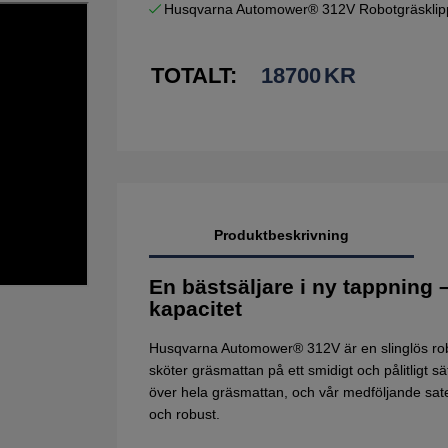
Husqvarna Automower® 312V Robotgräsklip
TOTALT:
18700
KR
Produktbeskrivning
En bästsäljare i ny tappning 
kapacitet
Husqvarna Automower® 312V är en slinglös robo
sköter gräsmattan på ett smidigt och pålitligt sä
över hela gräsmattan, och vår medföljande satell
och robust.