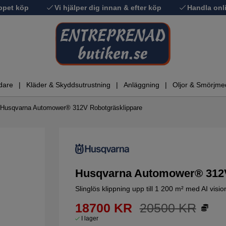
ppet köp
Vi hjälper dig innan & efter köp
Handla onli
dare
Kläder & Skyddsutrustning
Anläggning
Oljor & Smörjme
Husqvarna Automower® 312V Robotgräsklippare
Husqvarna Automower® 312V
Slinglös klippning upp till 1 200 m² med AI visio
18700
KR
20500
KR
I lager