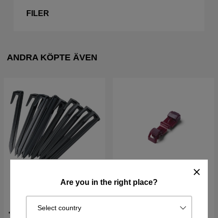
FILER
ANDRA KÖPTE ÄVEN
Are you in the right place?
GPL Märlor för slingkabel
Anslutningskontakt
100st
laddstation
Select country
Håller
För att ansluta till