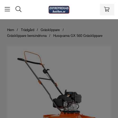
Hem
Trädgård
Gräsklippare
Gräsklippare bensindrivna
Husqvarna GX 560 Gräsklippare