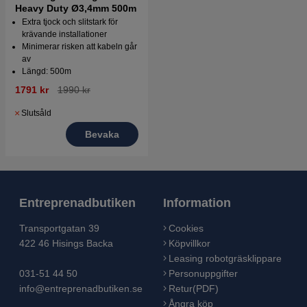
Heavy Duty Ø3,4mm 500m
Extra tjock och slitstark för
krävande installationer
Minimerar risken att kabeln går
av
Längd: 500m
1791 kr
1990 kr
Slutsåld
Bevaka
Entreprenadbutiken
Information
Transportgatan 39
Cookies
422 46 Hisings Backa
Köpvillkor
Leasing robotgräsklippare
031-51 44 50
Personuppgifter
info@entreprenadbutiken.se
Retur(PDF)
Ångra köp