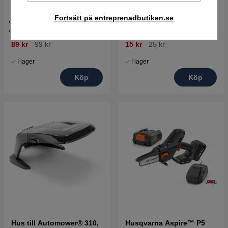
begränsnings/guidekabel på
laddningsstationen
plats
Original 3M koppling
Fortsätt på entreprenadbutiken.se
Tålig plast
Säljes styckvis
100-pack
89 kr
99 kr
15 kr
25 kr
I lager
I lager
Köp
Köp
Hus till Automower® 310,
Husqvarna Aspire™ P5