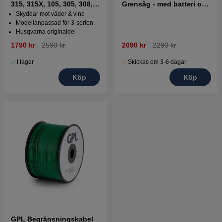
315, 315X, 105, 305, 308,
Grensåg - med batteri och
405X, 415X
laddare
Skyddar mot väder & vind
Modellanpassad för 3-serien
Husqvarna originaldel
1790 kr
2590 kr
2090 kr
2290 kr
I lager
Skickas om 3-6 dagar
Köp
Köp
GPL Begränsningskabel