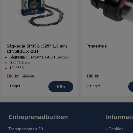
Sågkedja SP33G .325" 1,3 mm
Primerhus
13"/56DL X-CUT
Sågkedja Husqvarna X-CUT SP33G
.325'' 1.3mm
13'' / 56DL
188 kr
299 kr
188 kr
I lager
I lager
Köp
Entreprenadbutiken
Informat
Transportgatan 39
Cookies