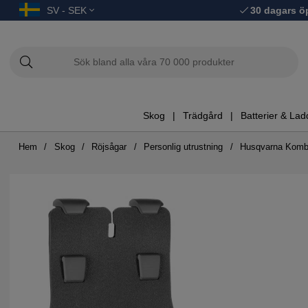
SV - SEK
30 dagars ö
Skog
Trädgård
Batterier & Lad
Hem
Skog
Röjsågar
Personlig utrustning
Husqvarna Kombi