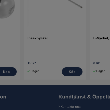
Insexnyckel
L-Nyckel,
10 kr
8 kr
I lager
I lager
Köp
Köp
ion
Kundtjänst & Öppett
Kontakta oss