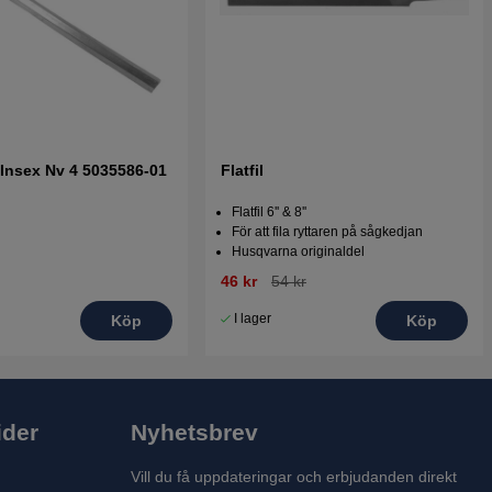
 Insex Nv 4 5035586-01
Flatfil
Flatfil 6'' & 8''
För att fila ryttaren på sågkedjan
Husqvarna originaldel
46 kr
54 kr
I lager
Köp
Köp
ider
Nyhetsbrev
Vill du få uppdateringar och erbjudanden direkt