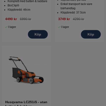
Komplett med batteri & laddare
Enkel transport tack vare
BioClip®
bärhandtag
Klippbredd: 46cm
Klippbredd: 37.5cm
4490 kr
6990 kr
3749 kr
4290 kr
I lager
I lager
Köp
Köp
Husqvarna LC251iS - utan