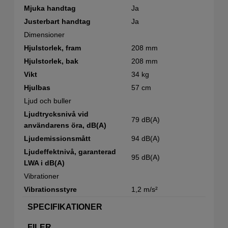
Mjuka handtag
Ja
Justerbart handtag
Ja
Dimensioner
Hjulstorlek, fram
208 mm
Hjulstorlek, bak
208 mm
Vikt
34 kg
Hjulbas
57 cm
Ljud och buller
Ljudtrycksnivå vid
79 dB(A)
användarens öra, dB(A)
Ljudemissionsmått
94 dB(A)
Ljudeffektnivå, garanterad
95 dB(A)
LWA i dB(A)
Vibrationer
Vibrationsstyre
1,2 m/s²
SPECIFIKATIONER
FILER