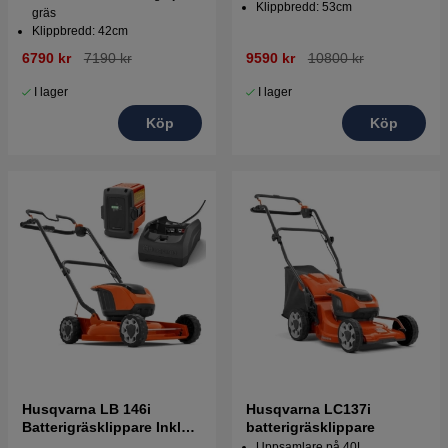
Klippbredd: 53cm
gräs
Klippbredd: 42cm
6790 kr
7190 kr
9590 kr
10800 kr
I lager
I lager
Köp
Köp
Husqvarna LB 146i
Husqvarna LC137i
Batterigräsklippare Inkl
batterigräsklippare
BLi20 & C80
Uppsamlare på 40L