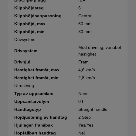
BioClip® plugg
N/A
Klipphöjdsteg
6
Klipphöjdsanpassning
Central
Klipphöjd, max
60 mm
Klipphöjd, min
30 mm
Drivsystem
Med drivning, variabel
Drivsystem
hastighet
Drivhjul
Fram
Hastighet framåt, max
4,6 km/h
Hastighet framåt, min
2,8 km/h
Utrustning
Typ av uppsamlare
None
Uppsamlarvolym
0 l
Handtagstyp
Straight handle
Höjdjustering av handtag
2 Step
Hjullager, fram/bak
Yes/Yes
Hopfällbart handtag
Nej