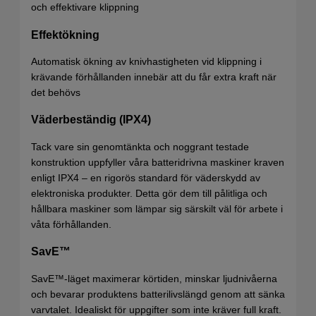
och effektivare klippning
Effektökning
Automatisk ökning av knivhastigheten vid klippning i
krävande förhållanden innebär att du får extra kraft när
det behövs
Väderbeständig (IPX4)
Tack vare sin genomtänkta och noggrant testade
konstruktion uppfyller våra batteridrivna maskiner kraven
enligt IPX4 – en rigorös standard för väderskydd av
elektroniska produkter. Detta gör dem till pålitliga och
hållbara maskiner som lämpar sig särskilt väl för arbete i
våta förhållanden.
SavE™
SavE™-läget maximerar körtiden, minskar ljudnivåerna
och bevarar produktens batterilivslängd genom att sänka
varvtalet. Idealiskt för uppgifter som inte kräver full kraft.