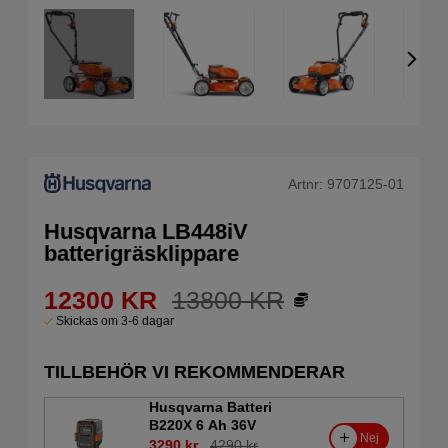
Artnr:
9707125-01
Husqvarna LB448iV
batterigräsklippare
12300
KR
13800
KR
Skickas om 3-6 dagar
TILLBEHÖR VI REKOMMENDERAR
Husqvarna Batteri
B220X 6 Ah 36V
Nej
3290 kr
4290 kr