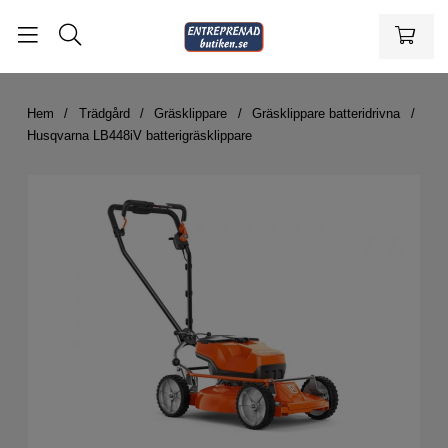
Hem
Trädgård
Gräsklippare
Gräsklippare batteridrivna
Husqvarna LB448iV batterigräsklippare