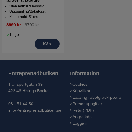
batteri & laddare
Utan batteri & laddare
Uppsamling/Bakutkast
Klippbredd: 51cm
8990 kr
9790 kr
I lager
Köp
Entreprenadbutiken
Information
Transportgatan 39
Cookies
422 46 Hisings Backa
Köpvillkor
Leasing robotgräsklippare
031-51 44 50
Personuppgifter
info@entreprenadbutiken.se
Retur(PDF)
Ångra köp
Logga in