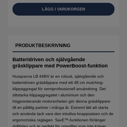
LÄGG I VARUKORGEN
PRODUKTBESKRIVNING
Batteridriven och självgående
gräsklippare med PowerBoost-funktion
Husqvarna LB 448iV är en robust, självgående och
batteridriven gräsklippare med ett 48 cm mulching-
klippaggregat för semiprofessionell användning. Det
slitstarka klippaggregatet i aluminium och den
högpresterande motorenheten gör denna gräsklippare
till en pålitlig partner i många år. Extremt lätt att starta
och använda tack vare den intuitiva knappsatsen och de
ergonomiska reglagen. SavE™-funktionen förlänger
drifttiden och är perfekt för uppgifter som inte kräver