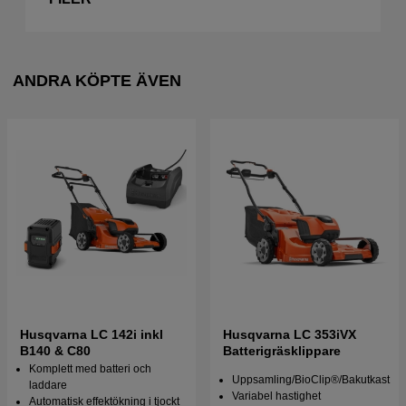
ANDRA KÖPTE ÄVEN
Husqvarna LC 142i inkl
Husqvarna LC 353iVX
B140 & C80
Batterigräsklippare
Komplett med batteri och
Uppsamling/BioClip®/Bakutkast
laddare
Variabel hastighet
Automatisk effektökning i tjockt