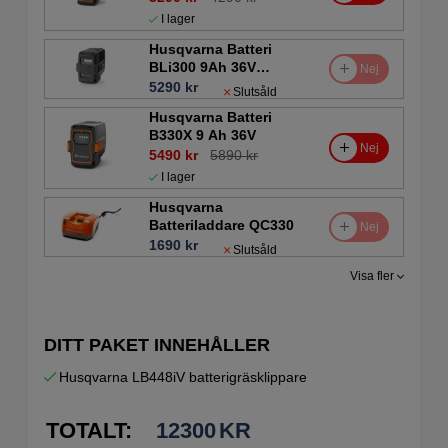
I lager
Husqvarna Batteri
BLi300 9Ah 36V
Nej
(Proffs)
5290 kr
Slutsåld
Husqvarna Batteri
B330X 9 Ah 36V
Nej
5490 kr
5890 kr
I lager
Husqvarna
Batteriladdare QC330
Nej
1690 kr
Slutsåld
Visa fler
DITT PAKET INNEHÅLLER
Husqvarna LB448iV batterigräsklippare
TOTALT:
12300
KR