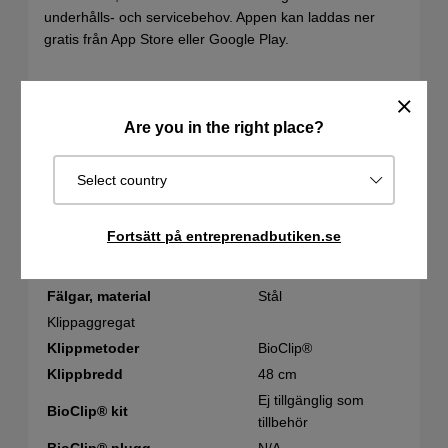
underhålls- och servicebehov. Appen kan laddas ner
gratis från App Store eller Google Play.
LB 448iV
Motor
Art.nr: 970 71 25‑01
Are you in the right place?
Nettoeffekt vid förinställt
1,2 kW
varvtal, kW
Select country
Nettoeffekt vid förinställt
3 000 varv/min
varvtal,
Fortsätt på entreprenadbutiken.se
Material
Material klippkåpa
Aluminium
Fälgar, material
Stål
Klippaggregat
Klippmetoder
BioClip®
Klippbredd
48 cm
Ej tillgänglig som
BioClip® kit
tillbehör