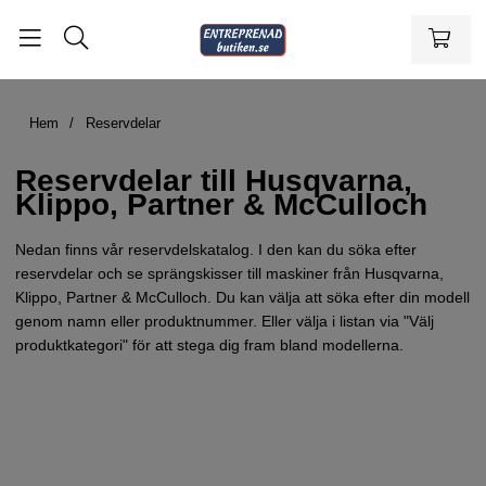
Hem
Reservdelar
Reservdelar till Husqvarna,
Klippo, Partner & McCulloch
Nedan finns vår reservdelskatalog. I den kan du söka efter
reservdelar och se sprängskisser till maskiner från Husqvarna,
Klippo, Partner & McCulloch. Du kan välja att söka efter din modell
genom namn eller produktnummer. Eller välja i listan via "Välj
produktkategori" för att stega dig fram bland modellerna.