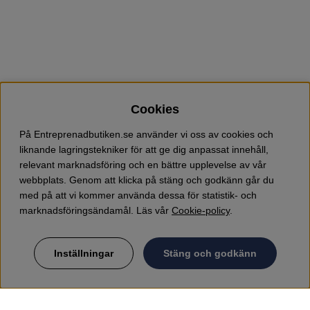
Cookies
På Entreprenadbutiken.se använder vi oss av cookies och
liknande lagringstekniker för att ge dig anpassat innehåll,
relevant marknadsföring och en bättre upplevelse av vår
webbplats. Genom att klicka på stäng och godkänn går du
med på att vi kommer använda dessa för statistik- och
marknadsföringsändamål. Läs vår
Cookie-policy
.
Inställningar
Stäng och godkänn